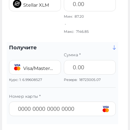
Stellar XLM
Мин:
87.20
-
Макс:
7146.85
Получите
Сумма *
Visa/MasterCard 💳 UAH
Курс:
1:
6.99608527
Резерв:
18723005.07
Номер карты *