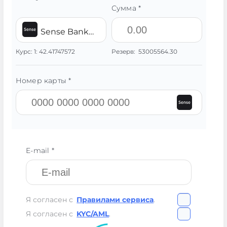
Сумма *
Sense Bank UAH
Курс:
1:
42.41747572
Резерв:
53005564.30
Номер карты *
E-mail *
Я согласен с
Правилами сервиса
.
Я согласен с
KYC/AML
.