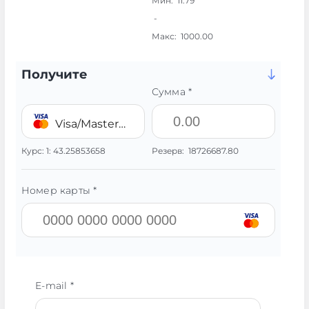
Мин:
11.79
-
Макс:
1000.00
Получите
Сумма *
Visa/MasterCard 💳 UAH
Курс:
1:
43.25853658
Резерв:
18726687.80
Номер карты *
E-mail *