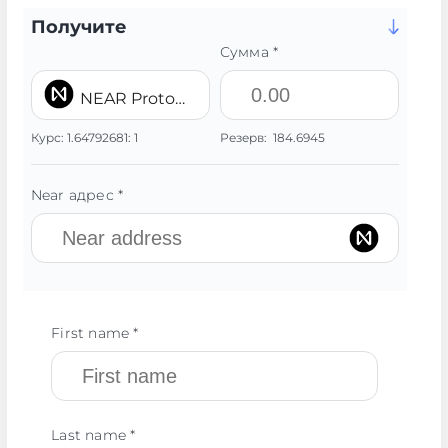
Получите
Сумма *
NEAR Protocol NEAR
Курс:
1.64792681:
1
Резерв:
184.6945
Near адрес *
First name *
Last name *