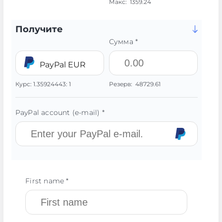
Макс:
1359.24
Получите
Сумма *
PayPal EUR
Курс:
1.35924443:
1
Резерв:
48729.61
PayPal account (e-mail) *
First name *