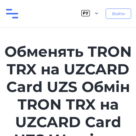
Войти
Обменять TRON
TRX на UZCARD
Card UZS Обмін
TRON TRX на
UZCARD Card