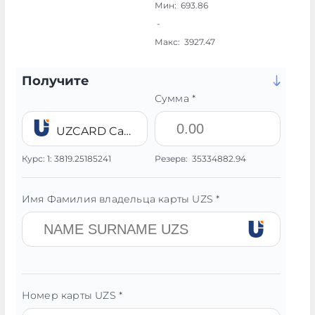
Мин:
693.86
-
Макс:
3927.47
Получите
Сумма *
UZCARD Card UZS
Курс:
1:
3819.25185241
Резерв:
35334882.94
Имя Фамилия владельца карты UZS *
Номер карты UZS *