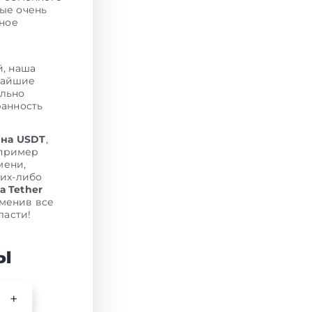
ые очень
тное
й, наша
чайшие
ельно
ранность
 на USDT
,
апример
мени,
ких-либо
а Tether
именив все
ласти!
ы