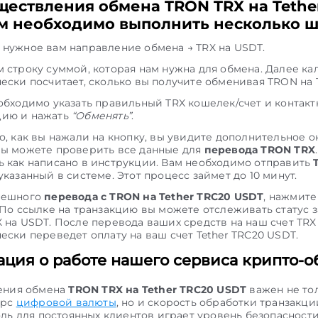
ществления обмена TRON TRX на Tethe
м необходимо выполнить несколько ш
нужное вам направление обмена → TRX на USDT.
 строку суммой, которая нам нужна для обмена. Далее ка
ески посчитает, сколько вы получите обменивая TRON на T
обходимо указать правильный TRX кошелек/счет и контак
ию и нажать
“Обменять”
.
о, как вы нажали на кнопку, вы увидите дополнительное ок
вы можете проверить все данные для
перевода TRON TRX
 как написано в инструкции. Вам необходимо отправить
указанный в системе. Этот процесс займет до 10 минут.
пешного
перевода с TRON на Tether TRC20 USDT
, нажмите
 По ссылке на транзакцию вы можете отслеживать статус з
 на USDT. После перевода ваших средств на наш счет TRX
ески переведет оплату на ваш счет Tether TRC20 USDT.
ция о работе нашего сервиса крипто-о
ения обмена
TRON TRX на Tether TRC20 USDT
важен не то
урс
цифровой валюты
, но и скорость обработки транзакци
ль для постоянных клиентов играет уровень безопасност