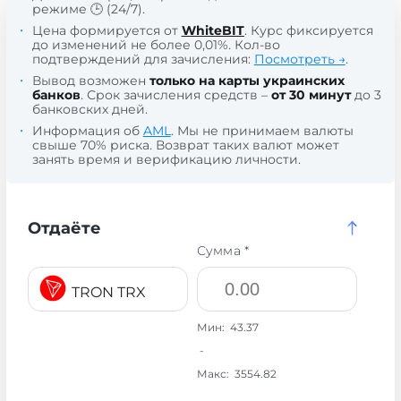
режиме 🕒 (24/7).
Цена формируется от
WhiteBIT
. Курс фиксируется
до изменений не более 0,01%. Кол-во
подтверждений для зачисления:
Посмотреть →
.
Вывод возможен
только на карты украинских
банков
. Срок зачисления средств –
от 30 минут
до 3
банковских дней.
Информация об
AML
. Мы не принимаем валюты
свыше 70% риска. Возврат таких валют может
занять время и верификацию личности.
Отдаёте
Сумма *
TRON TRX
Мин:
43.37
-
Макс:
3554.82