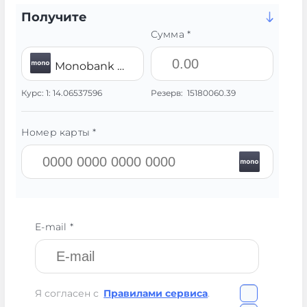
Получите
Сумма *
Monobank UAH
Курс:
1:
14.06537596
Резерв:
15180060.39
Номер карты *
E-mail *
Я согласен с
Правилами сервиса
.