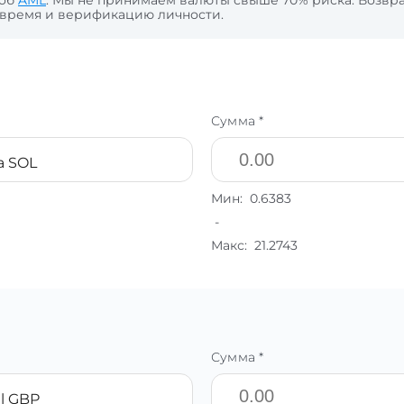
 об
AML
. Мы не принимаем валюты свыше 70% риска. Возвра
 время и верификацию личности.
Сумма *
a SOL
Мин:
0.6383
-
Макс:
21.2743
Сумма *
l GBP