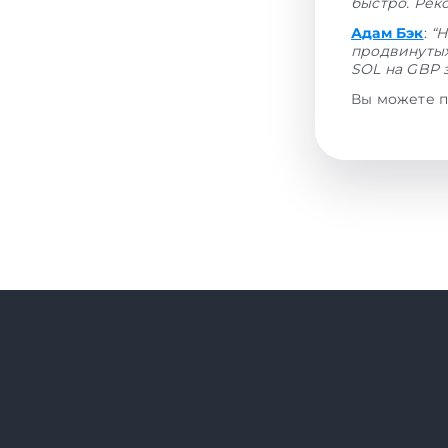
быстро. Рек
Адам Бэк
:
“Н
продвинутых
SOL на GBP 
Вы можете п