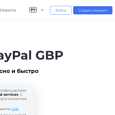
Новости
Войти
Создать аккаунт
ayPal GBP
сно и быстро
верифицирован
 services
. С
туса кошелька
равила
Link