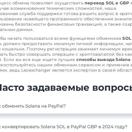
цесс обмена позволяет осуществить
перевод SOL в GBP
м
лучае возникновения технических сложностей, наша
ванная служба поддержки готова решить вопрос в крат
льзование новейшего программного обеспечения значит
овень безопасности финансовых транзакций, а также сох
льных данных.
тобы начать пользоваться всеми функциями обменника
SOL
ль должен предоставить минимум личной информации, н
 кошельки. Поэтому регистрация занимает минимум вре
чать быстро совершать операции с криптовалютой без ка
. Если вы все еще ищете лучшие
способы вывода Solana 
 воспользуйтесь нашим обменным сервисом и применив в
ми, ведь Leoexchanger является экспертом в своей област
Часто задаваемые вопрос
 обменять Solana на PayPal?
 конвертировать Solana SOL в PayPal GBP в 2024 году?