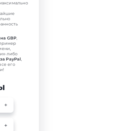
аксимально
чайшие
ельно
ранность
 на GBP
,
апример
мени,
ких-либо
за PayPal
,
се его
и!
ы