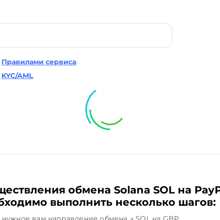
Правилами сервиса
.
KYC/AML
.
ществления обмена Solana SOL на PayP
бходимо выполнить несколько шагов:
нужное вам направление обмена → SOL на GBP.