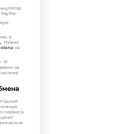
лькулятор
PayPal.
тную
но, в
L
. Нужно
Solana
на
у
"Я
аявки на
 система
бмена
ыгодный
основную
о сервиса.
 ценят
ехническое