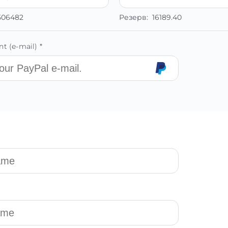
506482
Резерв:
16189.40
t (e-mail) *