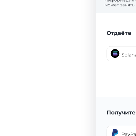
Информация
может занять
Отдаёте
Solan
Получите
PayPa