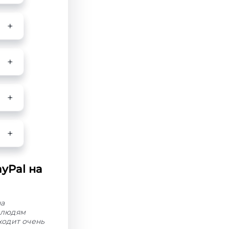
yPal на
на
 людям
ходит очень