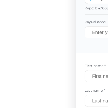
Курс:
1:
47.00
PayPal accoun
First name *
Last name *