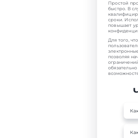
Простой про
быстро. В с
квалифициро
сроки. Испо
повышает ур
конфиденциа
Для того, ч
пользовате
электронные
позволяя на
ограничений
обязательно
возможностя
Как
Как