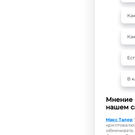
Ка
Как
Ест
В к
Мнение к
нашем с
Макс Талер
:
криптовалют
обменивать 