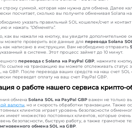
 строку суммой, которая нам нужна для обмена. Далее ка
ески посчитает, сколько вы получите обменивая Solana на 
обходимо указать правильный SOL кошелек/счет и контак
ию и нажать
“Обменять”
.
о, как вы нажали на кнопку, вы увидите дополнительное ок
вы можете проверить все данные для
перевода Solana SO
 как написано в инструкции. Вам необходимо отправить
указанный в системе. Этот процесс займет до 10 минут.
пешного
перевода с Solana на PayPal GBP
, нажмите кнопк
 По ссылке на транзакцию вы можете отслеживать статус з
 на GBP. После перевода ваших средств на наш счет SOL
ески переведет оплату на ваш счет PayPal GBP.
ция о работе нашего сервиса крипто-о
ения обмена
Solana SOL на PayPal GBP
важен не только в
ой валюты
, но и скорость обработки транзакции. Также 
стоянных клиентов играет уровень безопасности обменног
к имеет множество постоянных клиентов, которые очень
вень безопасности, быструю работу, а также грамотное т
е
мгновенного обмена SOL на GBP
.