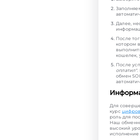
Заполняем
автоматич
Далее, не
информац
После тог
котором 
выполнить
кошелек, 
После ус
оплатил"
.
обмен SOL
автоматич
Информа
Для соверш
курс
цифров
роль для по
Наш обменни
высокий уро
исполнени