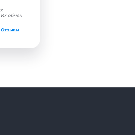
ых
 Их обмен
е
Отзывы
.