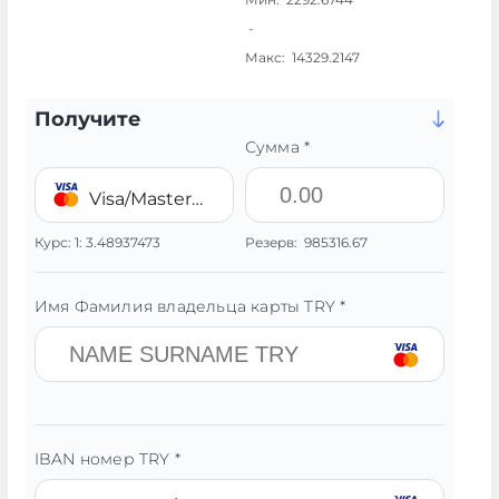
-
Макс:
14329.2147
Получите
Сумма *
Visa/MasterCard 💳 TRY
Курс:
1:
3.48937473
Резерв:
985316.67
Имя Фамилия владельца карты TRY *
IBAN номер TRY *