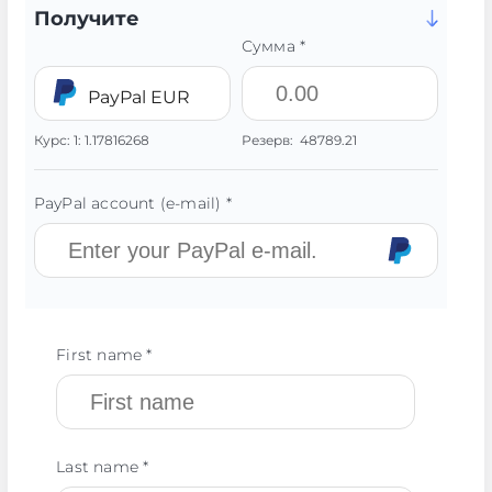
Получите
Сумма *
PayPal EUR
Курс:
1:
1.17816268
Резерв:
48789.21
PayPal account (e-mail) *
First name *
Last name *