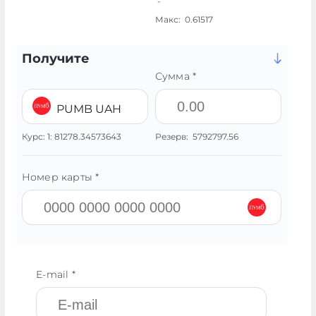
-
Макс:
0.61517
Получите
Сумма *
PUMB UAH
Курс:
1:
81278.34573643
Резерв:
5792797.56
Номер карты *
E-mail *