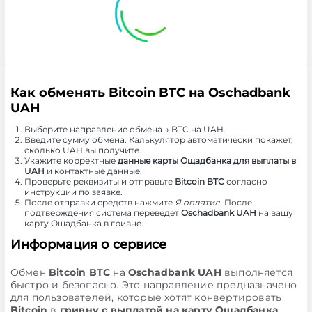
Как обменять Bitcoin BTC на Oschadbank
UAH
Выберите направление обмена → BTC на UAH.
Введите сумму обмена. Калькулятор автоматически покажет,
сколько UAH вы получите.
Укажите корректные
данные карты Ощадбанка для выплаты в
UAH
и контактные данные.
Проверьте реквизиты и отправьте
Bitcoin BTC
согласно
инструкции по заявке.
После отправки средств нажмите
Я оплатил
. После
подтверждения система переведет
Oschadbank UAH
на вашу
карту Ощадбанка в гривне.
Информация о сервисе
Обмен
Bitcoin BTC
на
Oschadbank UAH
выполняется
быстро и безопасно. Это направление предназначено
для пользователей, которые хотят конвертировать
Bitcoin
в
гривну с выплатой на карту Ощадбанка
.