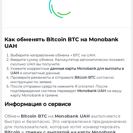
Как обменять Bitcoin BTC на Monobank
UAH
Выберите направление обмена → BTC на UAH.
Введите сумму обмена. Калькулятор автоматически покажет,
сколько UAH вы получите.
Укажите корректные
данные карты Monobank для выплаты в
UAH
и контактные данные.
Проверьте реквизиты и отправьте
Bitcoin BTC
согласно
инструкции по заявке.
После отправки средств нажмите
Я оплатил
. После
подтверждения система переведет
Monobank UAH
на вашу
карту Monobank в гривне.
Информация о сервисе
Обмен
Bitcoin BTC
на
Monobank UAH
выполняется
быстро и безопасно. Это направление предназначено
для пользователей, которые хотят конвертировать
Bitcoin
в
гривну с выплатой на карту Monobank
.