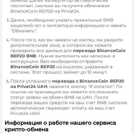
обмена. Далее калькулятор автоматически
посчитает, сколько вы получите обменивая
BinanceCoin BEP20 на Privat24.
Далее, необходимо указать правильный BNB
кошелек/счет и контактную информацию и нажать
“Обменять”
.
После того, как вы нажали на кнопку, вы увидите
дополнительное окно, в котором вы можете
проверить все данные для
перевода BinanceCoin
BEP20 BNB
. Нужно выполнить как написано в
инструкции. Вам необходимо отправить
BinanceCoin BEP20
на кошелек, указанный в
системе. Этот процесс займет до 10 минут.
После успешного
перевода с BinanceCoin BEP20
на Privat24 UAH
, нажмите кнопку
"Я оплатил"
. По
ссылке на транзакцию вы можете отслеживать
статус заявки на обмен BNB на UAH. После
перевода ваших средств на наш счет BNB система
автоматически переведет оплату на ваш счет
Privat24 UAH.
Информация о работе нашего сервиса
крипто-обмена