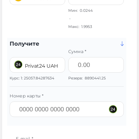
Мин:
0.0244
-
Макс:
1.9953
Получите
Сумма *
Privat24 UAH
Курс:
1:
25057.84287634
Резерв:
8890441.25
Номер карты *
E-mail *