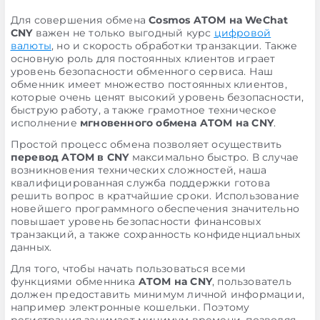
Для совершения обмена
Cosmos ATOM на WeChat
CNY
важен не только выгодный курс
цифровой
валюты
, но и скорость обработки транзакции. Также
основную роль для постоянных клиентов играет
уровень безопасности обменного сервиса. Наш
обменник имеет множество постоянных клиентов,
которые очень ценят высокий уровень безопасности,
быструю работу, а также грамотное техническое
исполнение
мгновенного обмена ATOM на CNY
.
Простой процесс обмена позволяет осуществить
перевод ATOM в CNY
максимально быстро. В случае
возникновения технических сложностей, наша
квалифицированная служба поддержки готова
решить вопрос в кратчайшие сроки. Использование
новейшего программного обеспечения значительно
повышает уровень безопасности финансовых
транзакций, а также сохранность конфиденциальных
данных.
Для того, чтобы начать пользоваться всеми
функциями обменника
ATOM на CNY
, пользователь
должен предоставить минимум личной информации,
например электронные кошельки. Поэтому