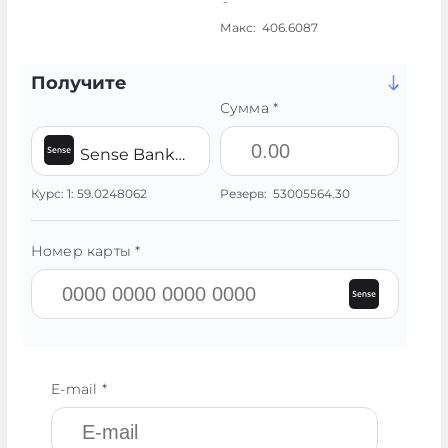
-
Макс:
406.6087
Получите
Сумма *
Sense Bank UAH
Курс:
1:
59.0248062
Резерв:
53005564.30
Номер карты *
E-mail *