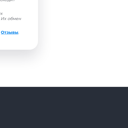
ых
 Их обмен
е
Отзывы
.