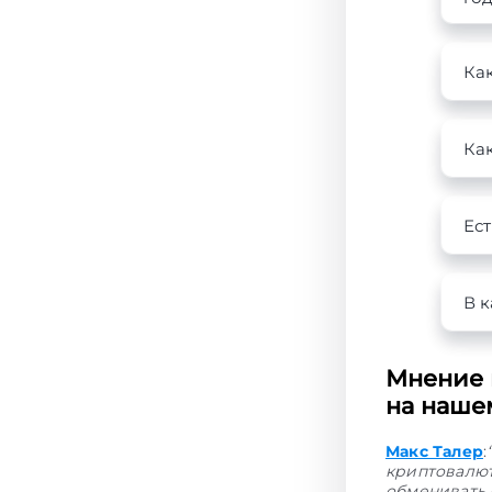
Ка
Как
Ес
В к
Мнение 
на нашем
Макс Талер
:
криптовалют
обменивать 