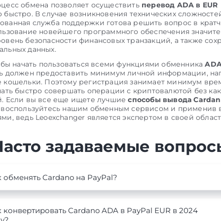
цесс обмена позволяет осуществить
перевод ADA в EUR
 быстро. В случае возникновения технических сложносте
ванная служба поддержки готова решить вопрос в крат
льзование новейшего программного обеспечения значит
овень безопасности финансовых транзакций, а также сох
льных данных.
тобы начать пользоваться всеми функциями обменника
ADA
ль должен предоставить минимум личной информации, н
 кошельки. Поэтому регистрация занимает минимум вре
чать быстро совершать операции с криптовалютой без ка
. Если вы все еще ищете лучшие
способы вывода Cardano
 воспользуйтесь нашим обменным сервисом и применив в
ми, ведь Leoexchanger является экспертом в своей област
Часто задаваемые вопрос
 обменять Cardano на PayPal?
 конвертировать Cardano ADA в PayPal EUR в 2024
ду?