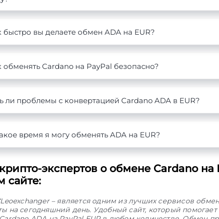
к быстро вы делаете обмен ADA на EUR?
 обменять Cardano на PayPal безопасно?
ть ли проблемы с конвертацией Cardano ADA в EUR?
акое время я могу обменять ADA на EUR?
крипто-экспертов о обмене Cardano на 
 сайте:
“Leoexchanger – является одним из лучших сервисов обме
ы на сегодняшний день. Удобный сайт, который помогает
Cardano ADA на PayPal EUR в любом количестве. Обмен п