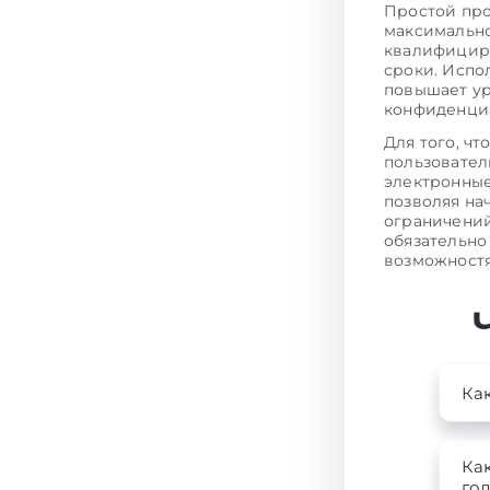
Простой про
максимально
квалифициро
сроки. Испо
повышает ур
конфиденциа
Для того, ч
пользовате
электронные
позволяя на
ограничений
обязательно
возможностя
Как
Как
го