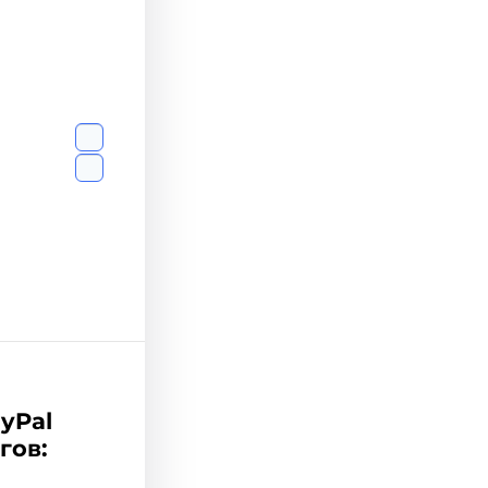
yPal
гов: