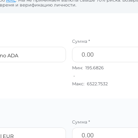
 об
AML
. Мы не принимаем валюты свыше 70% риска. Возвра
 время и верификацию личности.
Сумма *
ano ADA
Мин:
195.6826
-
Макс:
6522.7532
Сумма *
l EUR