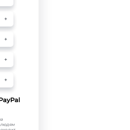
PayPal
на
 людям
роходит