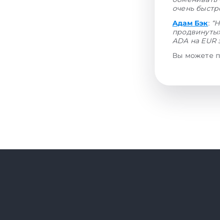
очень быстр
Адам Бэк
:
“Н
продвинутых
ADA на EUR 
Вы можете п