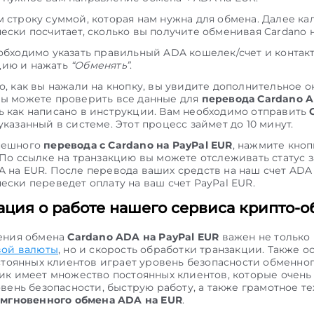
 строку суммой, которая нам нужна для обмена. Далее ка
ески посчитает, сколько вы получите обменивая Cardano н
обходимо указать правильный ADA кошелек/счет и контак
ию и нажать
“Обменять”
.
о, как вы нажали на кнопку, вы увидите дополнительное ок
вы можете проверить все данные для
перевода Cardano 
 как написано в инструкции. Вам необходимо отправить
указанный в системе. Этот процесс займет до 10 минут.
пешного
перевода с Cardano на PayPal EUR
, нажмите кно
 По ссылке на транзакцию вы можете отслеживать статус з
 на EUR. После перевода ваших средств на наш счет ADA
ески переведет оплату на ваш счет PayPal EUR.
ция о работе нашего сервиса крипто-о
ения обмена
Cardano ADA на PayPal EUR
важен не только
ой валюты
, но и скорость обработки транзакции. Также 
стоянных клиентов играет уровень безопасности обменног
к имеет множество постоянных клиентов, которые очень
вень безопасности, быструю работу, а также грамотное т
е
мгновенного обмена ADA на EUR
.