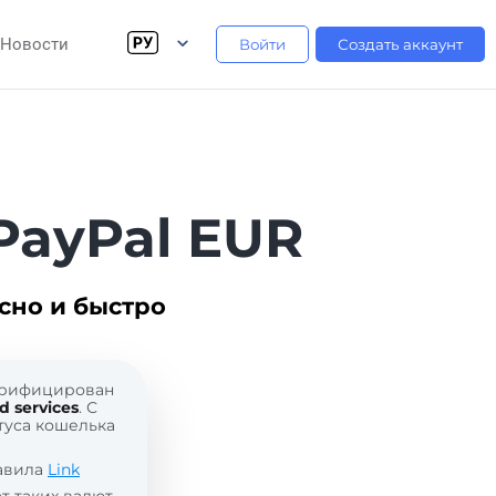
Новости
Войти
Создать аккаунт
PayPal EUR
сно и быстро
верифицирован
 services
. С
туса кошелька
равила
Link