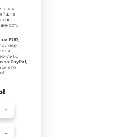
й, наша
чайшие
ельно
ранность
 на EUR
,
апример
мени,
ких-либо
 за PayPal
,
се его
и!
ы