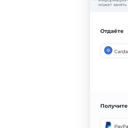
Информация
может занять
Отдаёте
Card
Получите
PayPa