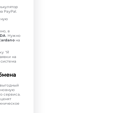
лькулятор
а PayPal.
тную
но, в
ADA
. Нужно
Cardano
на
пку
"Я
аявки на
 система
бмена
 выгодный
основную
о сервиса.
 ценят
ехническое