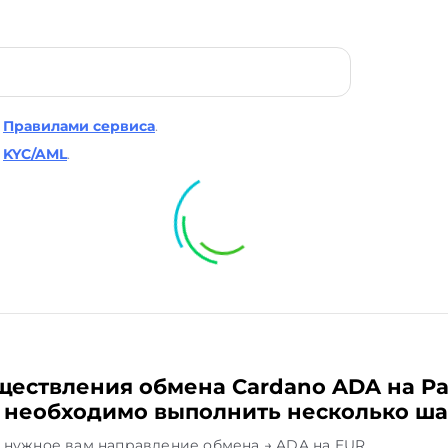
Правилами сервиса
.
KYC/AML
.
ществления обмена Cardano ADA на Pa
 необходимо выполнить несколько ша
 нужное вам направление обмена → ADA на EUR.