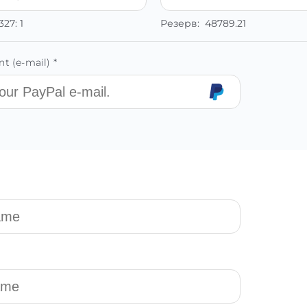
327:
1
Резерв:
48789.21
t (e-mail) *