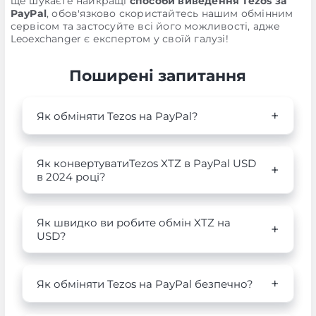
ще шукаєте найкращі
способи виведення Tezos за
PayPal
, обов'язково скористайтесь нашим обмінним
сервісом та застосуйте всі його можливості, адже
Leoexchanger є експертом у своїй галузі!
Поширені запитання
Як обміняти Tezos на PayPal?
Як конвертуватиTezos XTZ в PayPal USD
в 2024 році?
Як швидко ви робите обмін XTZ на
USD?
Як обміняти Tezos на PayPal безпечно?