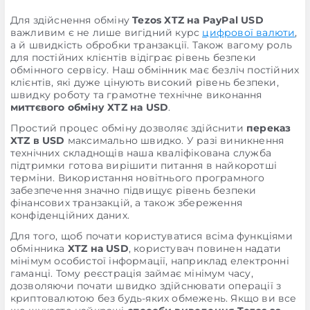
Для здійснення обміну
Tezos XTZ на PayPal USD
важливим є не лише вигідний курс
цифрової валюти
,
а й швидкість обробки транзакції. Також вагому роль
для постійних клієнтів відіграє рівень безпеки
обмінного сервісу. Наш обмінник має безліч постійних
клієнтів, які дуже цінують високий рівень безпеки,
швидку роботу та грамотне технічне виконання
миттєвого обміну XTZ на USD
.
Простий процес обміну дозволяє здійснити
переказ
XTZ в USD
максимально швидко. У разі виникнення
технічних складнощів наша кваліфікована служба
підтримки готова вирішити питання в найкоротші
терміни. Використання новітнього програмного
забезпечення значно підвищує рівень безпеки
фінансових транзакцій, а також збереження
конфіденційних даних.
Для того, щоб почати користуватися всіма функціями
обмінника
XTZ на USD
, користувач повинен надати
мінімум особистої інформації, наприклад електронні
гаманці. Тому реєстрація займає мінімум часу,
дозволяючи почати швидко здійснювати операції з
криптовалютою без будь-яких обмежень. Якщо ви все