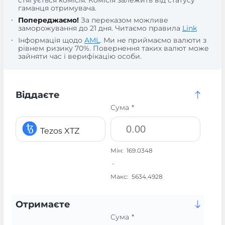
стягується комісія. Комісія залежить від статусу
гаманця отримувача.
Попереджаємо!
За переказом можливе
заморожування до 21 дня. Читаємо правила
Link
Інформація щодо
AML
. Ми не приймаємо валюти з
рівнем ризику 70%. Повернення таких валют може
зайняти час і верифікацію особи.
Віддаєте
Сума *
Tezos XTZ
Мін:
169.0348
-
Макс:
5634.4928
Отримаєте
Сума *