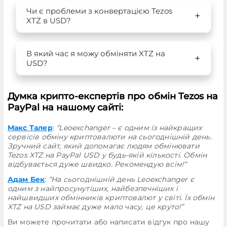
Чи є проблеми з конвертацією Tezos
XTZ в USD?
В який час я можу обміняти XTZ на
USD?
Думка крипто-експертів про обмін Tezos на
PayPal на нашому сайті:
Макс Талер
:
“Leoexchanger – є одним із найкращих
сервісів обміну криптовалюти на сьогоднішній день.
Зручний сайт, який допомагає людям обмінювати
Tezos XTZ на PayPal USD у будь-якій кількості. Обмін
відбувається дуже швидко. Рекомендую всім!“
Адам Бек
:
“На сьогоднішній день Leoexchanger є
одним з найпросунутіших, найбезпечніших і
найшвидших обмінників криптовалют у світі. Їх обмін
XTZ на USD займає дуже мало часу, це круто!”
Ви можете прочитати або написати відгук про нашу