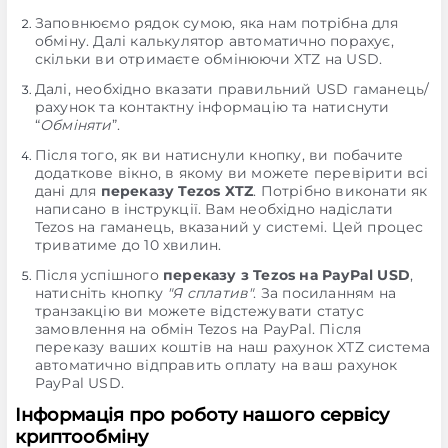
Заповнюємо рядок сумою, яка нам потрібна для
обміну. Далі калькулятор автоматично порахує,
скільки ви отримаєте обмінюючи XTZ на USD.
Далі, необхідно вказати правильний USD гаманець/
рахунок та контактну інформацію та натиснути
“
Обміняти
”.
Після того, як ви натиснули кнопку, ви побачите
додаткове вікно, в якому ви можете перевірити всі
дані для
переказу Tezos XTZ
. Потрібно виконати як
написано в інструкції. Вам необхідно надіслати
Tezos на гаманець, вказаний у системі. Цей процес
триватиме до 10 хвилин.
Після успішного
переказу з Tezos на PayPal USD
,
натисніть кнопку
"Я сплатив"
. За посиланням на
транзакцію ви можете відстежувати статус
замовлення на обмін Tezos на PayPal. Після
переказу ваших коштів на наш рахунок XTZ система
автоматично відправить оплату на ваш рахунок
PayPal USD.
Інформація про роботу нашого сервісу
криптообміну