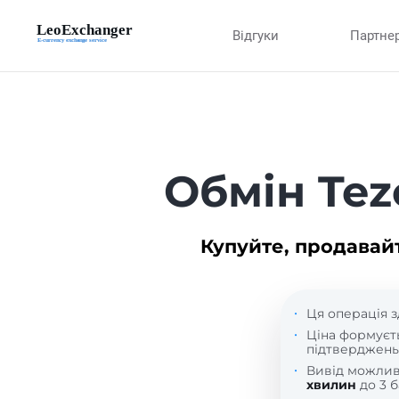
Відгуки
Партне
Обмін Tez
Купуйте, продавай
Ця операція з
Ціна формуєт
підтверджень
Вивід можли
хвилин
до 3 б