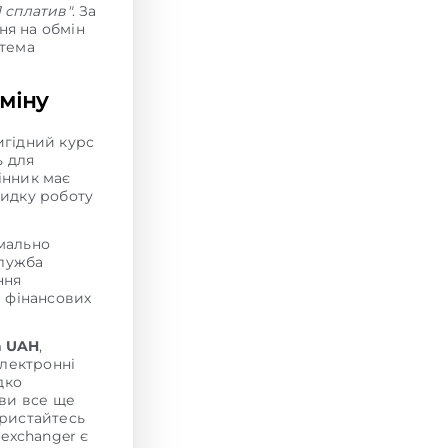
Я сплатив"
. За
ня на обмін
стема
міну
гідний курс
ь для
інник має
видку роботу
мально
служба
ння
и фінансових
а UAH
,
електронні
дко
 ви все ще
ористайтесь
exchanger є