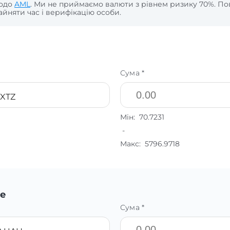
щодо
AML
. Ми не приймаємо валюти з рівнем ризику 70%. По
йняти час і верифікацію особи.
Сума *
 XTZ
Мін:
70.7231
-
Макс:
5796.9718
е
Сума *