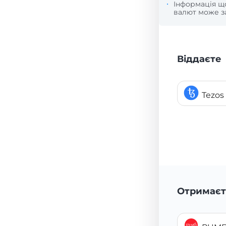
Інформація 
валют може за
Віддаєте
Tezos
Отримаєт