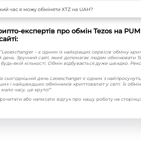
кий час я можу обміняти XTZ на UAH?
ипто-експертів про обмін Tezos на PUM
айті:
“Leoexchanger – є одним із найкращих сервісів обміну кр
й день. Зручний сайт, який допомагає людям обмінювати Te
будь-якій кількості. Обмін відбувається дуже швидко. Ре
На сьогоднішній день Leoexchanger є одним з найпросунуті
их і найшвидших обмінників криптовалют у світі. Їх обмі
мало часу, це круто!”
рочитати або написати відгук про нашу роботу на сторінц