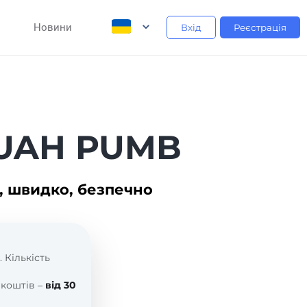
Новини
Вхід
Реєстрація
і UAH PUMB
, швидко, безпечно
. Кількість
 коштів –
від 30