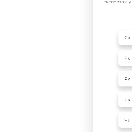
експертом у 
Як 
Як 
Як
Як 
Чи 