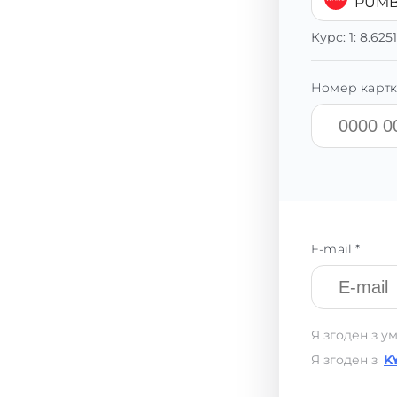
PUMB
Курс:
1:
8.625
Номер картк
E-mail *
Я згоден з у
Я згоден з
K