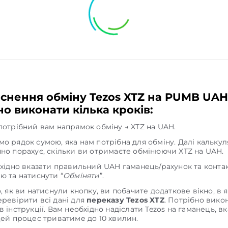
йснення обміну Tezos XTZ на PUMB UAH
о виконати кілька кроків:
потрібний вам напрямок обміну → XTZ на UAH.
о рядок сумою, яка нам потрібна для обміну. Далі кальку
но порахує, скільки ви отримаєте обмінюючи XTZ на UAH.
бхідно вказати правильний UAH гаманець/рахунок та конта
ю та натиснути “
Обміняти
”.
о, як ви натиснули кнопку, ви побачите додаткове вікно, в 
ревірити всі дані для
переказу Tezos XTZ
. Потрібно вико
в інструкції. Вам необхідно надіслати Tezos на гаманець, в
Цей процес триватиме до 10 хвилин.