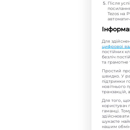
Після усп
посилання
Tezos на 
автоматич
Інформац
Для здійсне
цифрової в
постійних кл
безліч пості
та грамотне
Простий про
швидко. У р
підтримки г
новітнього 
транзакцій,
Для того, щ
користувач 
гаманці. То
здійснювати
шукаєте на
нашим обмін