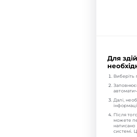
Для зді
необхідн
Виберіть 
Заповнюєм
автоматич
Далі, нео
інформаці
Після тог
можете пе
написано 
системі. 