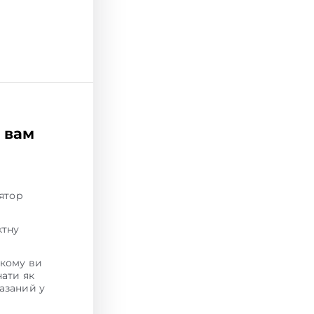
 вам
лятор
ктну
якому ви
нати як
казаний у