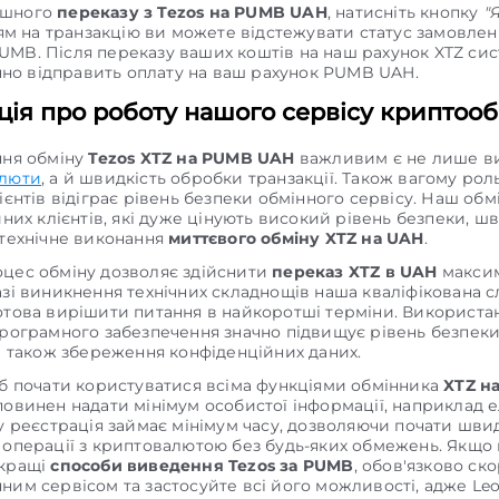
ішного
переказу з Tezos на PUMB UAH
, натисніть кнопку
"
м на транзакцію ви можете відстежувати статус замовлен
PUMB. Після переказу ваших коштів на наш рахунок XTZ си
но відправить оплату на ваш рахунок PUMB UAH.
ія про роботу нашого сервісу криптооб
ння обміну
Tezos XTZ на PUMB UAH
важливим є не лише ви
алюти
, а й швидкість обробки транзакції. Також вагому рол
ієнтів відіграє рівень безпеки обмінного сервісу. Наш обм
йних клієнтів, які дуже цінують високий рівень безпеки, ш
 технічне виконання
миттєвого обміну XTZ на UAH
.
цес обміну дозволяє здійснити
переказ XTZ в UAH
макси
азі виникнення технічних складнощів наша кваліфікована 
отова вирішити питання в найкоротші терміни. Використа
програмного забезпечення значно підвищує рівень безпек
 а також збереження конфіденційних даних.
об почати користуватися всіма функціями обмінника
XTZ н
повинен надати мінімум особистої інформації, наприклад 
му реєстрація займає мінімум часу, дозволяючи почати шви
 операції з криптовалютою без будь-яких обмежень. Якщо
йкращі
способи виведення Tezos за PUMB
, обов'язково ск
ним сервісом та застосуйте всі його можливості, адже Leo