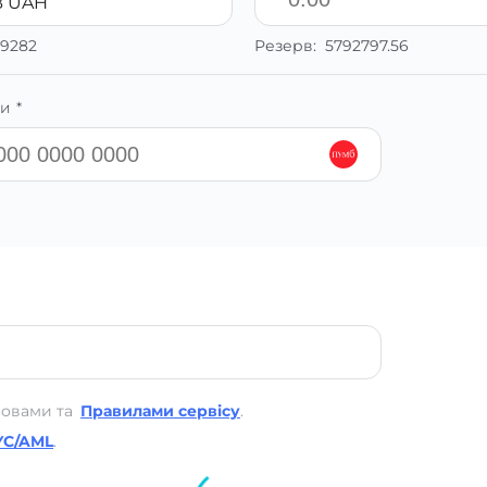
 UAH
19282
Резерв:
5792797.56
и *
мовами та
Правилами сервісу
.
YC/AML
.