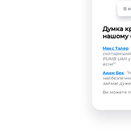
В я
Думка кр
нашому с
Макс Талер
:
сьогоднішні
PUMB UAH у 
всім!“
Адам Бек
:
“
найбезпечніш
займає дуже 
Ви можете п