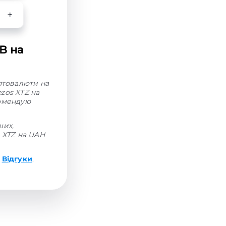
B на
иптовалюти на
zos XTZ на
комендую
ших,
н XTZ на UAH
і
Відгуки
.