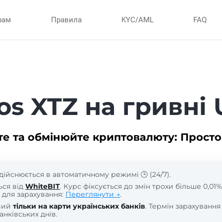
рам
Правила
KYC/AML
FAQ
os XTZ на гривн
те та обмінюйте криптовалюту: Просто
дійснюється в автоматичному режимі 🕒 (24/7).
ься від
WhiteBIT
. Курс фіксується до змін трохи більше 0,01%
 для зарахування:
Переглянути →
.
вий
тільки на карти українських банків
. Термін зарахування
анківських днів.