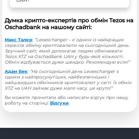
UAH?
Думка крипто-експертів про обмін Tezos на
Oschadbank на нашому сайті:
Макс Талер
:
“Leoexchanger – є одним із найкращих
сервісів обміну криптовалюти на сьогоднішній день.
Зручний сайт, який допомагає людям обмінювати
Tezos XTZ на Oschadbank UAH у будь-якій кількості.
Обмін відбувається дуже швидко. Рекомендую всім!“
Адам Бек
:
“На сьогоднішній день Leoexchanger є
одним з найпросунутіших, найбезпечніших і
найшвидших обмінників криптовалют у світі. Їх обмін
XTZ на UAH займає дуже мало часу, це круто!”
Ви можете прочитати або написати відгук про нашу
роботу на сторінці
Відгуки
.