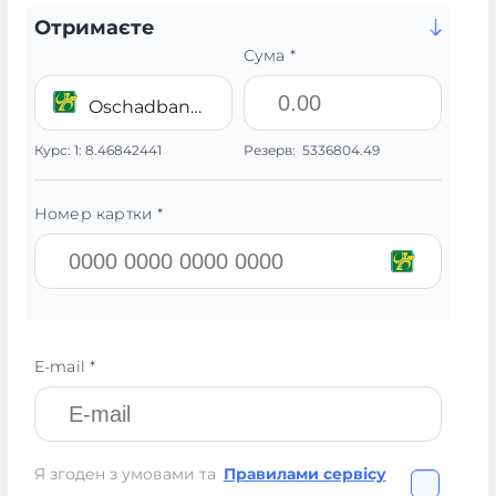
Отримаєте
Сума *
Oschadbank UAH
Курс:
1:
8.46842441
Резерв:
5336804.49
Номер картки *
E-mail *
Я згоден з умовами та
Правилами сервісу
.