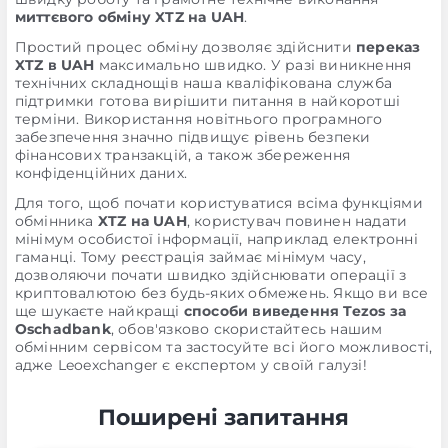
миттєвого обміну XTZ на UAH
.
Простий процес обміну дозволяє здійснити
переказ
XTZ в UAH
максимально швидко. У разі виникнення
технічних складнощів наша кваліфікована служба
підтримки готова вирішити питання в найкоротші
терміни. Використання новітнього програмного
забезпечення значно підвищує рівень безпеки
фінансових транзакцій, а також збереження
конфіденційних даних.
Для того, щоб почати користуватися всіма функціями
обмінника
XTZ на UAH
, користувач повинен надати
мінімум особистої інформації, наприклад електронні
гаманці. Тому реєстрація займає мінімум часу,
дозволяючи почати швидко здійснювати операції з
криптовалютою без будь-яких обмежень. Якщо ви все
ще шукаєте найкращі
способи виведення Tezos за
Oschadbank
, обов'язково скористайтесь нашим
обмінним сервісом та застосуйте всі його можливості,
адже Leoexchanger є експертом у своїй галузі!
Поширені запитання