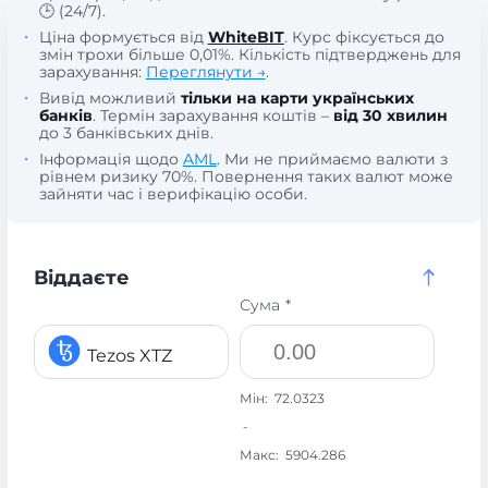
🕒 (24/7).
Ціна формується від
WhiteBIT
. Курс фіксується до
змін трохи більше 0,01%. Кількість підтверджень для
зарахування:
Переглянути →
.
Вивід можливий
тільки на карти українських
банків
. Термін зарахування коштів –
від 30 хвилин
до 3 банківських днів.
Інформація щодо
AML
. Ми не приймаємо валюти з
рівнем ризику 70%. Повернення таких валют може
зайняти час і верифікацію особи.
Віддаєте
Сума *
Tezos XTZ
Мін:
72.0323
-
Макс:
5904.286