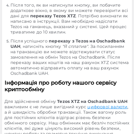
Після того, як ви натиснули кнопку, ви побачите
додаткове вікно, в якому ви можете перевірити всі
дані для
переказу Tezos XTZ
. Потрібно виконати як
написано в інструкції. Вам необхідно надіслати
Tezos на гаманець, вказаний у системі. Цей процес
триватиме до 10 хвилин.
Після успішного
переказу з Tezos на Oschadbank
UAH
, натисніть кнопку
"Я сплатив"
. За посиланням
на транзакцію ви можете відстежувати статус
замовлення на обмін Tezos на Oschadbank. Після
переказу ваших коштів на наш рахунок XTZ система
автоматично відправить оплату на ваш рахунок
Oschadbank UAH.
Інформація про роботу нашого сервісу
криптообміну
Для здійснення обміну
Tezos XTZ на Oschadbank UAH
важливим є не лише вигідний курс
цифрової валюти
,
а й швидкість обробки транзакції. Також вагому роль
для постійних клієнтів відіграє рівень безпеки
обмінного сервісу. Наш обмінник має безліч постійних
клієнтів, які дуже цінують високий рівень безпеки,
швидку роботу та грамотне технічне виконання