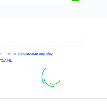
мовами та
Правилами сервісу
.
YC/AML
.