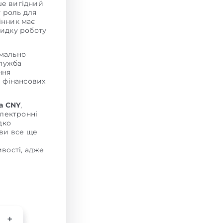
е вигідний
у роль для
інник має
видку роботу
мально
служба
ння
и фінансових
а CNY
,
електронні
дко
 ви все ще
вості, адже