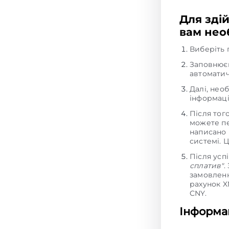
Для зді
вам необ
Виберіть 
Заповнюєм
автоматич
Далі, нео
інформаці
Після тог
можете пе
написано 
системі. 
Після усп
сплатив"
.
замовленн
рахунок X
CNY.
Інформац