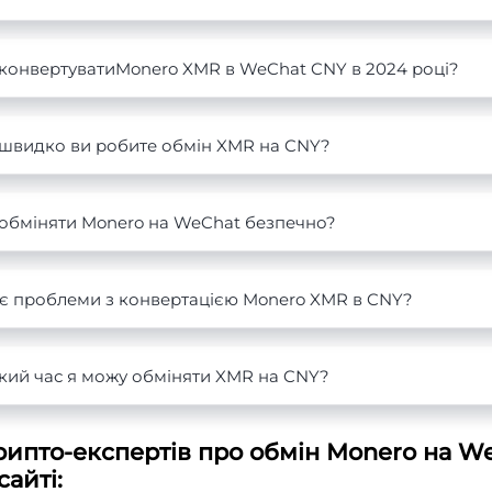
 конвертуватиMonero XMR в WeChat CNY в 2024 році?
 швидко ви робите обмін XMR на CNY?
 обміняти Monero на WeChat безпечно?
 є проблеми з конвертацією Monero XMR в CNY?
кий час я можу обміняти XMR на CNY?
рипто-експертів про обмін Monero на W
айті: