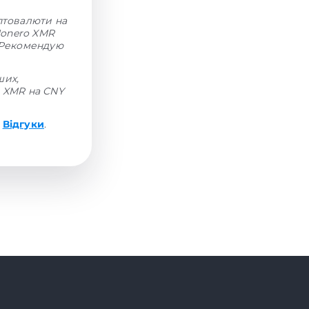
иптовалюти на
Monero XMR
. Рекомендую
ших,
н XMR на CNY
і
Відгуки
.