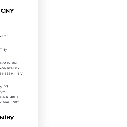
 CNY
лятор
ктну
якому ви
конати як
 вказаний у
ку
"Я
тус
в на наш
ок WeChat
міну