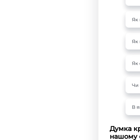
Як
Як
Як
Чи
В я
Думка к
нашому с