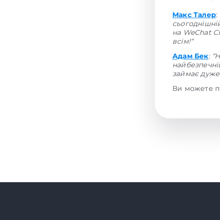
Макс Талер
:
сьогоднішні
на WeChat CN
всім!“
Адам Бек
:
“
найбезпечніш
займає дуже 
Ви можете п