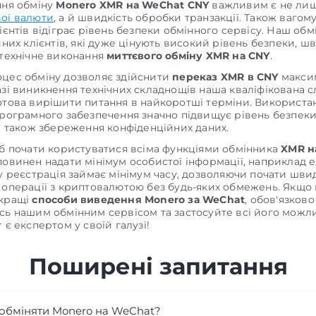
ння обміну
Monero XMR на WeChat CNY
важливим є не лиш
ої валюти
, а й швидкість обробки транзакції. Також вагом
ієнтів відіграє рівень безпеки обмінного сервісу. Наш обм
йних клієнтів, які дуже цінують високий рівень безпеки, ш
 технічне виконання
миттєвого обміну XMR на CNY
.
цес обміну дозволяє здійснити
переказ XMR в CNY
макси
азі виникнення технічних складнощів наша кваліфікована 
отова вирішити питання в найкоротші терміни. Використа
програмного забезпечення значно підвищує рівень безпек
 а також збереження конфіденційних даних.
об почати користуватися всіма функціями обмінника
XMR н
повинен надати мінімум особистої інформації, наприклад 
му реєстрація займає мінімум часу, дозволяючи почати шви
 операції з криптовалютою без будь-яких обмежень. Якщо
йкращі
способи виведення Monero за WeChat
, обов'язково
сь нашим обмінним сервісом та застосуйте всі його можли
 є експертом у своїй галузі!
Поширені запитання
 обміняти Monero на WeChat?