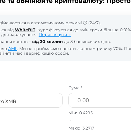
те та обмінюйте криптовалюту: Просто
дійснюється в автоматичному режимі 🕒 (24/7).
ься від
WhiteBIT
. Курс фіксується до змін трохи більше 0,01%
 для зарахування:
Переглянути →
.
вання коштів –
від 30 хвилин
до 3 банківських днів.
щодо
AML
. Ми не приймаємо валюти з рівнем ризику 70%. По
йняти час і верифікацію особи.
Сума *
ro XMR
Мін:
0.4295
-
Макс:
3.2717