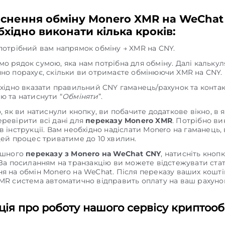
йснення обміну Monero XMR на WeChat
хідно виконати кілька кроків:
потрібний вам напрямок обміну → XMR на CNY.
о рядок сумою, яка нам потрібна для обміну. Далі кальку
но порахує, скільки ви отримаєте обмінюючи XMR на CNY.
бхідно вказати правильний CNY гаманець/рахунок та конта
ю та натиснути “
Обміняти
”.
о, як ви натиснули кнопку, ви побачите додаткове вікно, в 
ревірити всі дані для
переказу Monero XMR
. Потрібно ви
в інструкції. Вам необхідно надіслати Monero на гаманець,
Цей процес триватиме до 10 хвилин.
ішного
переказу з Monero на WeChat CNY
, натисніть кноп
 За посиланням на транзакцію ви можете відстежувати ста
я на обмін Monero на WeChat. Після переказу ваших кошті
MR система автоматично відправить оплату на ваш рахун
ія про роботу нашого сервісу криптооб