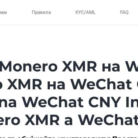
рам
Правила
KYC/AML
FAQ
Monero XMR на 
o XMR на WeChat
na WeChat CNY In
ro XMR a WeCha