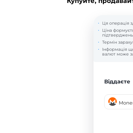
Купуйте, продавай
Ця операція з
Ціна формуєт
підтверджень
Термін зараху
Інформація 
валют може за
Віддаєте
Mone