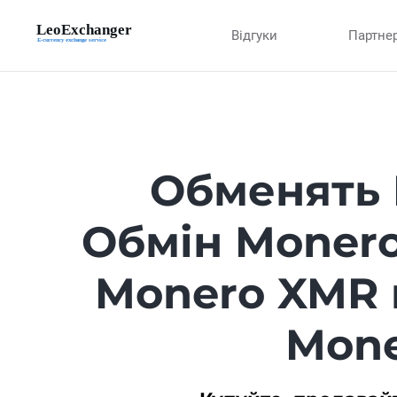
Відгуки
Партне
Обменять 
Обмін Moner
Monero XMR 
Mone