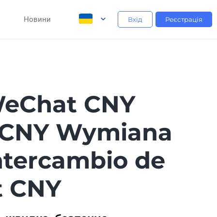
Новини
Вхід
Реєстрація
WeChat CNY
 CNY Wymiana
tercambio de
t CNY