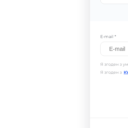
E-mail *
Я згоден з у
Я згоден з
K