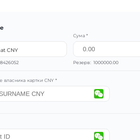
е
Сума *
at CNY
18426052
Резерв:
1000000.00
е власника картки CNY *