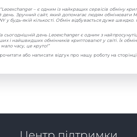
“Leoexchanger – є одним із найкращих сервісів обміну кр
й день. Зручний сайт, який допомагає людям обмінювати 
Y у будь-якій кількості. Обмін відбувається дуже швидко
На сьогоднішній день Leoexchanger є одним з найпросунуті
их і найшвидших обмінників криптовалют у світі. Їх обмі
мало часу, це круто!”
рочитати або написати відгук про нашу роботу на сторінц
Центр підтримки