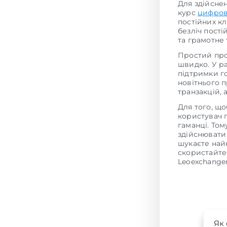
Для здійсне
курс
цифров
постійних кл
безліч пості
та грамотне
Простий про
швидко. У р
підтримки г
новітнього 
транзакцій,
Для того, щ
користувач 
гаманці. То
здійснювати
шукаєте на
скористайте
Leoexchanger
Як