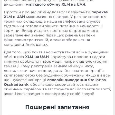
виконання
миттєвого обміну XLM на UAH
.
Простий процес обміну дозволяє здійснити
переказ
XLM в UAH
максимально швидко. У разі виникнення
технічних складнощів наша кваліфікована служба
підтримки готова вирішити питання в найкоротші
терміни. Використання новітнього програмного
забезпечення значно підвищує рівень безпеки
фінансових транзакцій, а також збереження
конфіденційних даних.
Для того, щоб почати користуватися всіма функціями
обмінника
XLM на UAH
, користувач повинен надати
мінімум особистої інформації, наприклад електронні
гаманці. Тому реєстрація займає мінімум часу,
дозволяючи почати швидко здійснювати операції з
криптовалютою без будь-яких обмежень. Якщо ви все
ще шукаєте найкращі
способи виведення Stellar за
Oschadbank
, обов'язково скористайтесь нашим
обмінним сервісом та застосуйте всі його можливості,
адже Leoexchanger є експертом у своїй галузі!
Поширені запитання