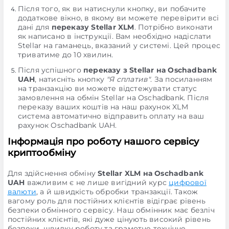
Після того, як ви натиснули кнопку, ви побачите
додаткове вікно, в якому ви можете перевірити всі
дані для
переказу Stellar XLM
. Потрібно виконати
як написано в інструкції. Вам необхідно надіслати
Stellar на гаманець, вказаний у системі. Цей процес
триватиме до 10 хвилин.
Після успішного
переказу з Stellar на Oschadbank
UAH
, натисніть кнопку
"Я сплатив"
. За посиланням
на транзакцію ви можете відстежувати статус
замовлення на обмін Stellar на Oschadbank. Після
переказу ваших коштів на наш рахунок XLM
система автоматично відправить оплату на ваш
рахунок Oschadbank UAH.
Інформація про роботу нашого сервісу
криптообміну
Для здійснення обміну
Stellar XLM на Oschadbank
UAH
важливим є не лише вигідний курс
цифрової
валюти
, а й швидкість обробки транзакції. Також
вагому роль для постійних клієнтів відіграє рівень
безпеки обмінного сервісу. Наш обмінник має безліч
постійних клієнтів, які дуже цінують високий рівень
безпеки, швидку роботу та грамотне технічне