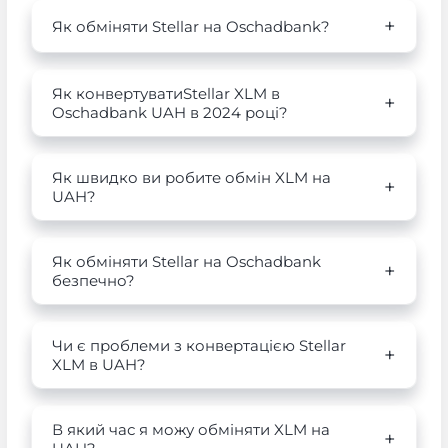
Як обміняти Stellar на Oschadbank?
Як конвертуватиStellar XLM в
Oschadbank UAH в 2024 році?
Як швидко ви робите обмін XLM на
UAH?
Як обміняти Stellar на Oschadbank
безпечно?
Чи є проблеми з конвертацією Stellar
XLM в UAH?
В який час я можу обміняти XLM на