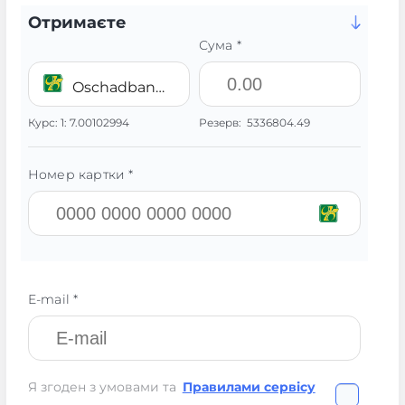
Отримаєте
Сума *
Oschadbank UAH
Курс:
1:
7.00102994
Резерв:
5336804.49
Номер картки *
E-mail *
Я згоден з умовами та
Правилами сервісу
.