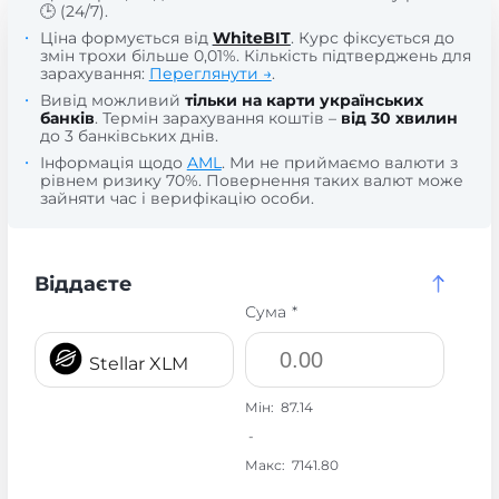
🕒 (24/7).
Ціна формується від
WhiteBIT
. Курс фіксується до
змін трохи більше 0,01%. Кількість підтверджень для
зарахування:
Переглянути →
.
Вивід можливий
тільки на карти українських
банків
. Термін зарахування коштів –
від 30 хвилин
до 3 банківських днів.
Інформація щодо
AML
. Ми не приймаємо валюти з
рівнем ризику 70%. Повернення таких валют може
зайняти час і верифікацію особи.
Віддаєте
Сума *
Stellar XLM
Мін:
87.14
-
Макс:
7141.80