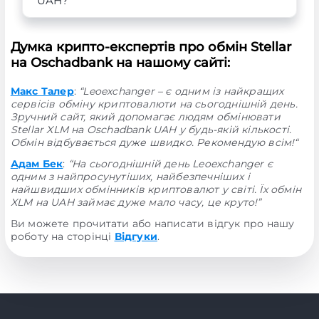
UAH?
Думка крипто-експертів про обмін Stellar
на Oschadbank на нашому сайті:
Макс Талер
:
“Leoexchanger – є одним із найкращих
сервісів обміну криптовалюти на сьогоднішній день.
Зручний сайт, який допомагає людям обмінювати
Stellar XLM на Oschadbank UAH у будь-якій кількості.
Обмін відбувається дуже швидко. Рекомендую всім!“
Адам Бек
:
“На сьогоднішній день Leoexchanger є
одним з найпросунутіших, найбезпечніших і
найшвидших обмінників криптовалют у світі. Їх обмін
XLM на UAH займає дуже мало часу, це круто!”
Ви можете прочитати або написати відгук про нашу
роботу на сторінці
Відгуки
.