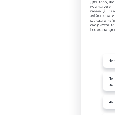
Для того, щ
користувач 
гаманці. То
здійснювати
шукаєте на
скористайте
Leoexchanger
Як 
Як 
роц
Як