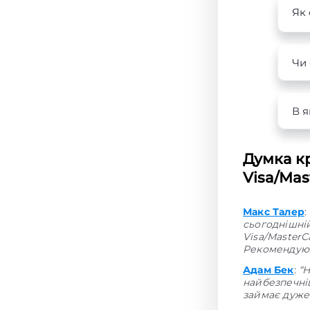
Як 
Чи 
В я
Думка кр
Visa/Mas
Макс Талер
:
сьогоднішній
Visa/MasterC
Рекомендую 
Адам Бек
:
“
найбезпечніш
займає дуже 