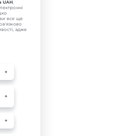
а UAH
,
електронні
дко
 ви все ще
бов'язково
вості, адже