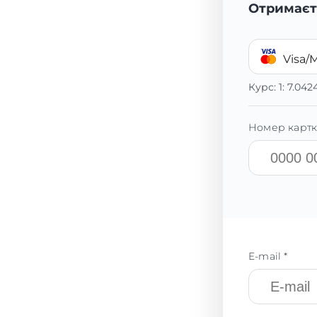
Отримаєт
Visa/
Курс:
1:
7.042
Номер картк
E-mail *