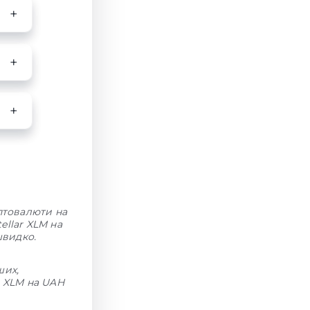
иптовалюти на
ellar XLM на
швидко.
ших,
н XLM на UAH