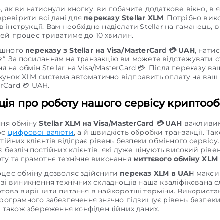
о, як ви натиснули кнопку, ви побачите додаткове вікно, в 
ревірити всі дані для
переказу Stellar XLM
. Потрібно вик
 інструкції. Вам необхідно надіслати Stellar на гаманець, 
Цей процес триватиме до 10 хвилин.
ішного
переказу з Stellar на Visa/MasterCard 💳 UAH
, нати
в"
. За посиланням на транзакцію ви можете відстежувати с
я на обмін Stellar на Visa/MasterCard 💳. Після переказу в
хунок XLM система автоматично відправить оплату на ваш
erCard 💳 UAH.
ія про роботу нашого сервісу криптооб
ння обміну
Stellar XLM на Visa/MasterCard 💳 UAH
важливим
рс
цифрової валюти
, а й швидкість обробки транзакції. Та
тійних клієнтів відіграє рівень безпеки обмінного сервісу
 безліч постійних клієнтів, які дуже цінують високий ріве
ту та грамотне технічне виконання
миттєвого обміну XLM
цес обміну дозволяє здійснити
переказ XLM в UAH
макси
азі виникнення технічних складнощів наша кваліфікована 
отова вирішити питання в найкоротші терміни. Використа
програмного забезпечення значно підвищує рівень безпек
 а також збереження конфіденційних даних.