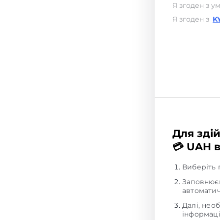
Я згоден з у
Я згоден з
K
Для здій
💳 UAH в
Виберіть 
Заповнюєм
автоматич
Далі, нео
інформаці