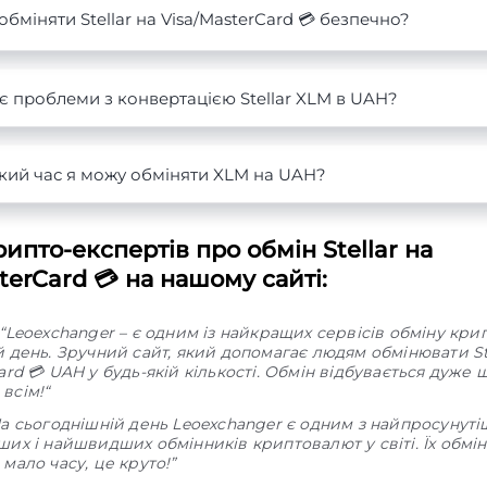
обміняти Stellar на Visa/MasterCard 💳 безпечно?
є проблеми з конвертацією Stellar XLM в UAH?
кий час я можу обміняти XLM на UAH?
ипто-експертів про обмін Stellar на
terCard 💳 на нашому сайті:
“Leoexchanger – є одним із найкращих сервісів обміну кр
 день. Зручний сайт, який допомагає людям обмінювати St
ard 💳 UAH у будь-якій кількості. Обмін відбувається дуже 
всім!“
На сьогоднішній день Leoexchanger є одним з найпросунуті
их і найшвидших обмінників криптовалют у світі. Їх обмі
мало часу, це круто!”