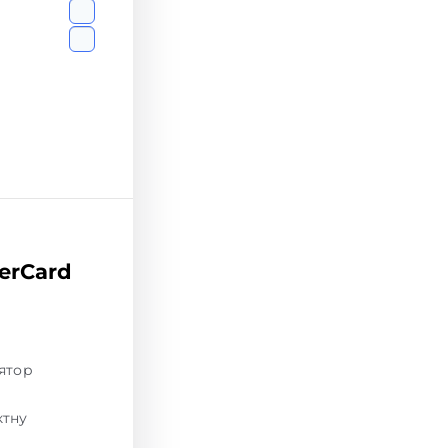
terCard
лятор
ктну