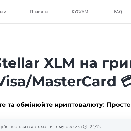
рам
Правила
KYC/AML
FAQ
tellar XLM на гр
Visa/MasterCard 
те та обмінюйте криптовалюту: Просто
дійснюється в автоматичному режимі 🕒 (24/7).