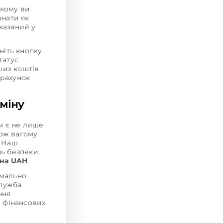
якому ви
онати як
вказаний у
сніть кнопку
татус
аших коштів
 рахунок
міну
 є не лише
кож вагому
. Наш
нь безпеки,
 на UAH
.
мально
служба
ння
и фінансових