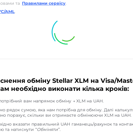
мовами та
Правилами сервісу
.
YC/AML
.
снення обміну Stellar XLM на Visa/Mas
ам необхідно виконати кілька кроків:
потрібний вам напрямок обміну → XLM на UAH.
о рядок сумою, яка нам потрібна для обміну. Далі кальку
но порахує, скільки ви отримаєте обмінюючи XLM на UAH.
бхідно вказати правильний UAH гаманець/рахунок та конта
ю та натиснути “
Обміняти
”.