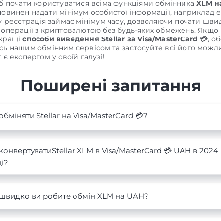
об почати користуватися всіма функціями обмінника
XLM н
повинен надати мінімум особистої інформації, наприклад 
му реєстрація займає мінімум часу, дозволяючи почати шви
 операції з криптовалютою без будь-яких обмежень. Якщо
йкращі
способи виведення Stellar за Visa/MasterCard 💳
, о
сь нашим обмінним сервісом та застосуйте всі його можли
 є експертом у своїй галузі!
Поширені запитання
обміняти Stellar на Visa/MasterCard 💳?
конвертуватиStellar XLM в Visa/MasterCard 💳 UAH в 2024
і?
 швидко ви робите обмін XLM на UAH?