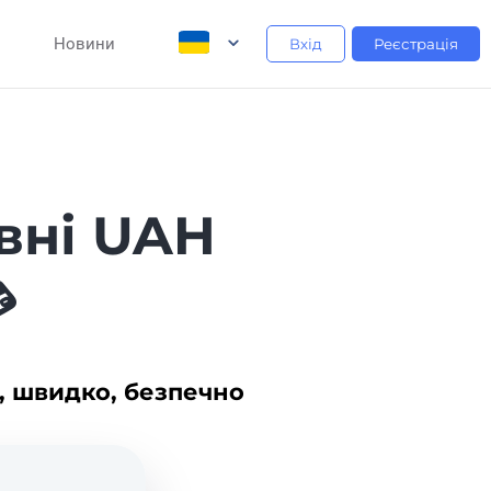
Новини
Вхід
Реєстрація
ивні UAH

, швидко, безпечно