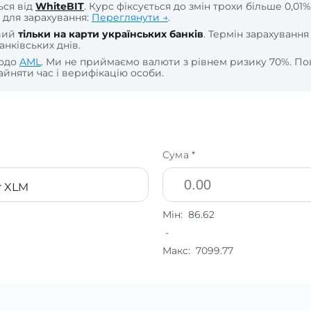
ься від
WhiteBIT
. Курс фіксується до змін трохи більше 0,01%
 для зарахування:
Переглянути →
.
вий
тільки на карти українських банків
. Термін зарахування
анківських днів.
щодо
AML
. Ми не приймаємо валюти з рівнем ризику 70%. По
йняти час і верифікацію особи.
Сума *
ar XLM
Мін:
86.62
-
Макс:
7099.77