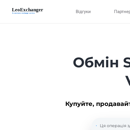
Відгуки
Партне
Обмін S
Купуйте, продавай
Ця операція з