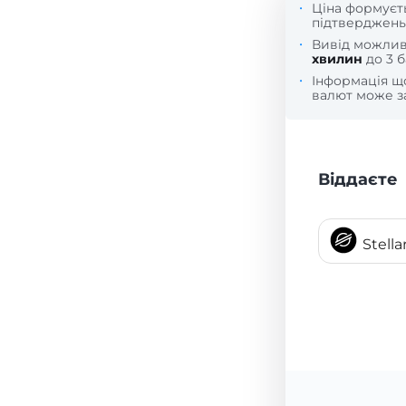
Ціна формуєт
підтверджень
Вивід можли
хвилин
до 3 б
Інформація 
валют може за
Віддаєте
Stell