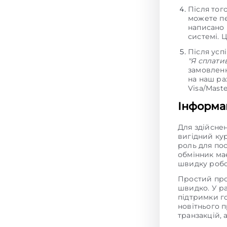
Після тог
можете пе
написано в
системі. 
Після усп
"Я сплати
замовленн
на наш ра
Visa/Mast
Інформац
Для здійсне
вигідний ку
роль для пос
обмінник має
швидку робо
Простий про
швидко. У р
підтримки г
новітнього 
транзакцій,