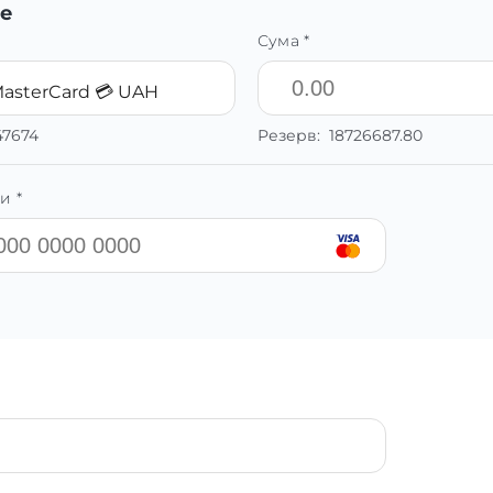
е
Сума *
MasterCard 💳 UAH
47674
Резерв:
18726687.80
и *