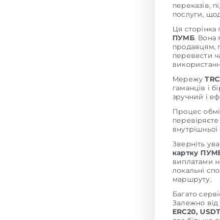
переказів, п
послуги, щод
Ця сторінка 
ПУМБ
. Вона
продавцям, п
перевести ч
використанн
Мережу
TRC
гаманців і б
зручний і е
Процес обмі
перевіряєте 
внутрішньої
Зверніть ув
картку ПУМ
виплатами на
локальні сп
маршруту.
Багато серв
Залежно від
ERC20, USDT