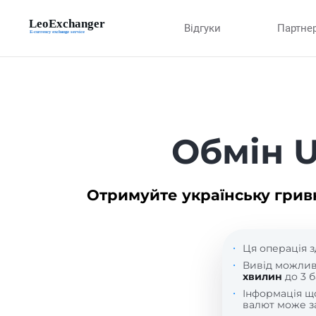
Відгуки
Партне
Обмін 
Отримуйте українську грив
Ця операція з
Вивід можли
хвилин
до 3 б
Інформація 
валют може за