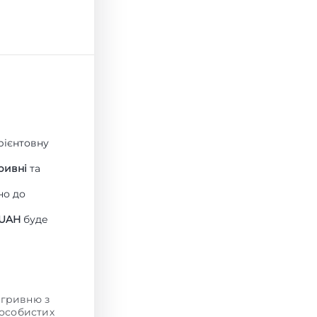
орієнтовну
ривні
та
но до
 UAH
буде
 гривню з
 особистих