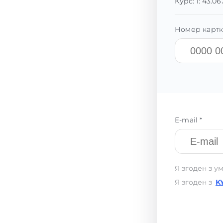
Курс:
1:
43.06
Номер картк
E-mail *
Я згоден з у
Я згоден з
K