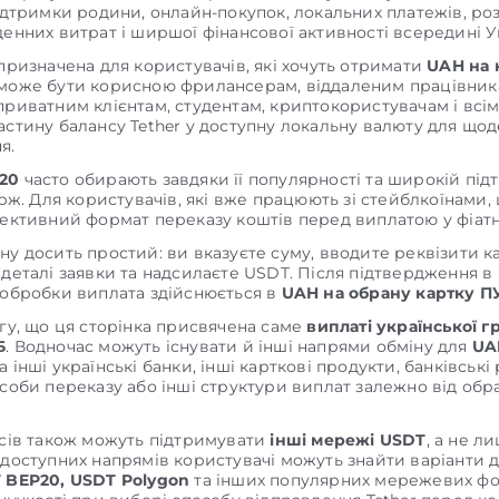
ідтримки родини, онлайн-покупок, локальних платежів, роз
енних витрат і ширшої фінансової активності всередині У
призначена для користувачів, які хочуть отримати
UAH на 
 може бути корисною фрилансерам, віддаленим працівник
риватним клієнтам, студентам, криптокористувачам і всім,
астину балансу Tether у доступну локальну валюту для що
я.
20
часто обирають завдяки її популярності та широкій під
ірж. Для користувачів, які вже працюють зі стейблкоїнами,
фективний формат переказу коштів перед виплатою у фіатн
ну досить простий: ви вказуєте суму, вводите реквізити 
деталі заявки та надсилаєте USDT. Після підтвердження в 
 обробки виплата здійснюється в
UAH на обрану картку 
агу, що ця сторінка присвячена саме
виплаті української г
Б
. Водночас можуть існувати й інші напрями обміну для
UA
 інші українські банки, інші карткові продукти, банківські 
особи переказу або інші структури виплат залежно від обр
ісів також можуть підтримувати
інші мережі USDT
, а не л
 доступних напрямів користувачі можуть знайти варіанти 
 BEP20, USDT Polygon
та інших популярних мережевих фо