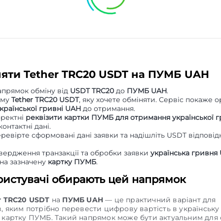
няти Tether TRC20 USDT на ПУМБ UAH
апрямок обміну від
USDT TRC20
до
ПУМБ UAH
.
уму
Tether TRC20 USDT
, яку хочете обміняти. Сервіс покаже 
країнської гривні UAH
до отримання.
оректні
реквізити картки ПУМБ для отримання української г
контактні дані.
ревірте сформовані дані заявки та надішліть USDT відповід
твердження транзакції та обробки заявки
українська гривня
 на зазначену
картку ПУМБ
.
ристувачі обирають цей напрямок
r TRC20 USDT
на
ПУМБ UAH
— це практичний варіант для
в, яким потрібно перевести цифрову вартість в українську
 картку ПУМБ. Такий напрямок може бути актуальним для