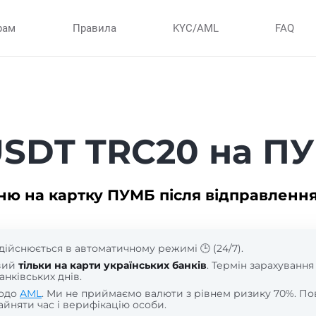
рам
Правила
KYC/AML
FAQ
USDT TRC20 на П
ню на картку ПУМБ після відправлення
дійснюється в автоматичному режимі 🕒 (24/7).
вий
тільки на карти українських банків
. Термін зарахування
анківських днів.
щодо
AML
. Ми не приймаємо валюти з рівнем ризику 70%. По
йняти час і верифікацію особи.