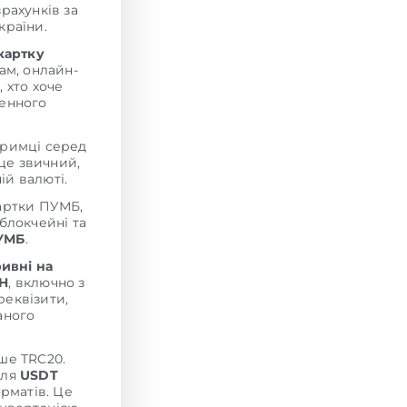
рахунків за
країни.
картку
ам, онлайн-
 хто хоче
денного
тримці серед
 це звичний,
ій валюті.
картки ПУМБ,
блокчейні та
ПУМБ
.
ривні на
H
, включно з
реквізити,
аного
ише TRC20.
для
USDT
рматів. Це