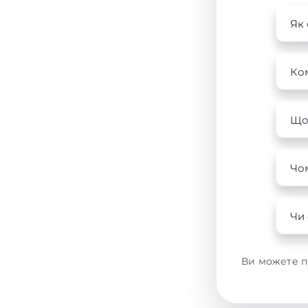
Як
Ко
Що
Чо
Чи 
Ви можете п