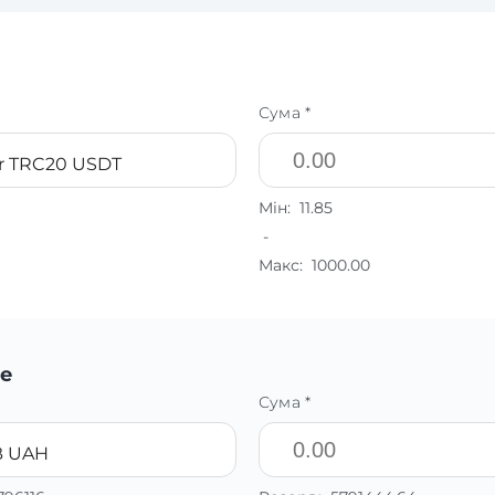
Сума *
r TRC20 USDT
Мін:
11.85
-
Макс:
1000.00
е
Сума *
 UAH