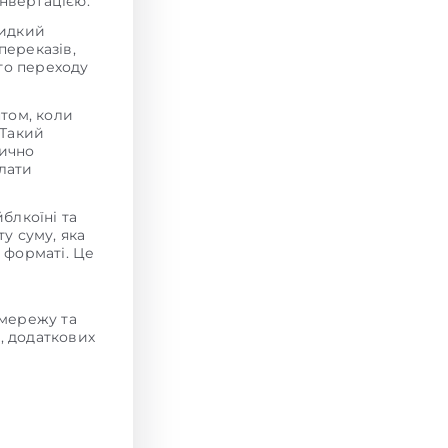
онвертацією.
видкий
переказів,
го переходу
том, коли
 Такий
дично
плати
блкоїні та
у суму, яка
 форматі. Це
 мережу та
, додаткових