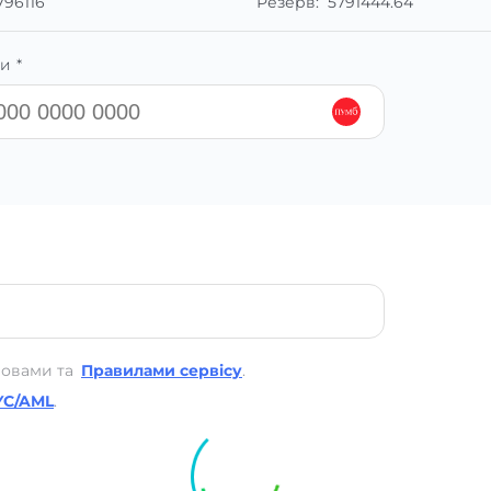
796116
Резерв:
5791444.64
и *
мовами та
Правилами сервісу
.
YC/AML
.