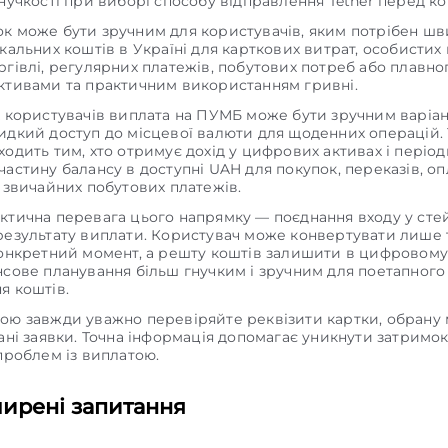
нучкості при виборі способу відправлення Tether перед к
к може бути зручним для користувачів, яким потрібен ш
кальних коштів в Україні для карткових витрат, особистих 
ргівлі, регулярних платежів, побутових потреб або плавно
ктивами та практичним використанням гривні.
х користувачів виплата на ПУМБ може бути зручним варіан
идкий доступ до місцевої валюти для щоденних операцій.
одить тим, хто отримує дохід у цифрових активах і періо
астину балансу в доступні UAH для покупок, переказів, о
 звичайних побутових платежів.
ктична перевага цього напрямку — поєднання входу у стей
результату виплати. Користувач може конвертувати лише т
конкретний момент, а решту коштів залишити в цифровому
нсове планування більш гнучким і зручним для поетапного
я коштів.
ою завжди уважно перевіряйте реквізити картки, обрану
ані заявки. Точна інформація допомагає уникнути затримок
проблем із виплатою.
ирені запитання