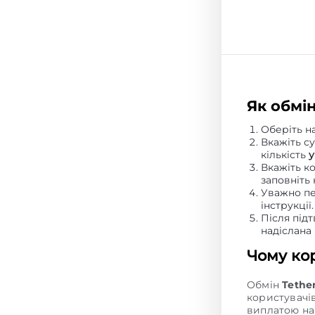
Як обмі
Оберіть н
Вкажіть с
кількість
у
Вкажіть к
заповніть 
Уважно пе
інструкції.
Після під
надіслана
Чому ко
Обмін
Tethe
користувачі
виплатою на