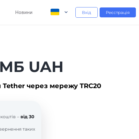
Новини
Вхід
Реєстрація
УМБ UAH
 Tether через мережу TRC20
 коштів –
від 30
вернення таких