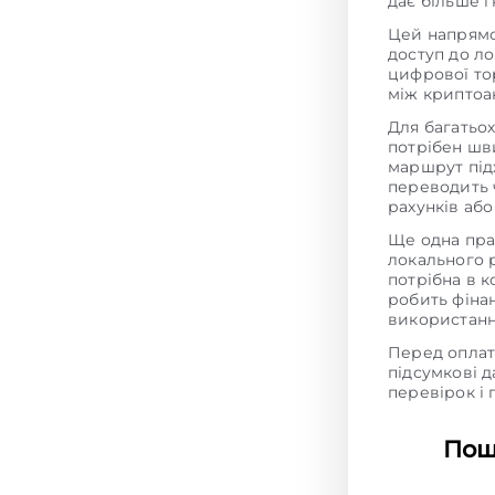
дає більше г
Цей напрямо
доступ до ло
цифрової то
між криптоа
Для багатьо
потрібен шв
маршрут підх
переводить ч
рахунків або
Ще одна пра
локального 
потрібна в 
робить фіна
використанн
Перед оплат
підсумкові д
перевірок і 
Пош