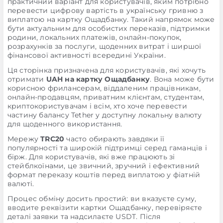
практичний варіант для користувачів, яким потрібно
перевести цифрову вартість в українську гривню з
виплатою на картку Ощадбанку. Такий напрямок може
бути актуальним для особистих переказів, підтримки
родини, локальних платежів, онлайн-покупок,
розрахунків за послуги, щоденних витрат і ширшої
фінансової активності всередині України.
Ця сторінка призначена для користувачів, які хочуть
отримати
UAH на картку Ощадбанку
. Вона може бути
корисною фрилансерам, віддаленим працівникам,
онлайн-продавцям, приватним клієнтам, студентам,
криптокористувачам і всім, хто хоче перевести
частину балансу Tether у доступну локальну валюту
для щоденного використання.
Мережу
TRC20
часто обирають завдяки її
популярності та широкій підтримці серед гаманців і
бірж. Для користувачів, які вже працюють зі
стейблкоїнами, це звичний, зручний і ефективний
формат переказу коштів перед виплатою у фіатній
валюті.
Процес обміну досить простий: ви вказуєте суму,
вводите реквізити картки Ощадбанку, перевіряєте
деталі заявки та надсилаєте USDT. Після