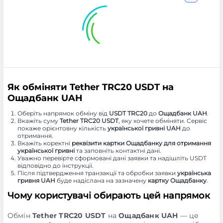
Як обміняти Tether TRC20 USDT на
Ощадбанк UAH
Оберіть напрямок обміну від
USDT TRC20
до
Ощадбанк UAH
.
Вкажіть суму
Tether TRC20 USDT
, яку хочете обміняти. Сервіс
покаже орієнтовну кількість
української гривні UAH
до
отримання.
Вкажіть коректні
реквізити картки Ощадбанку для отримання
української гривні
та заповніть контактні дані.
Уважно перевірте сформовані дані заявки та надішліть USDT
відповідно до інструкції.
Після підтвердження транзакції та обробки заявки
українська
гривня UAH
буде надіслана на зазначену
картку Ощадбанку
.
Чому користувачі обирають цей напрямок
Обмін
Tether TRC20 USDT
на
Ощадбанк UAH
— це