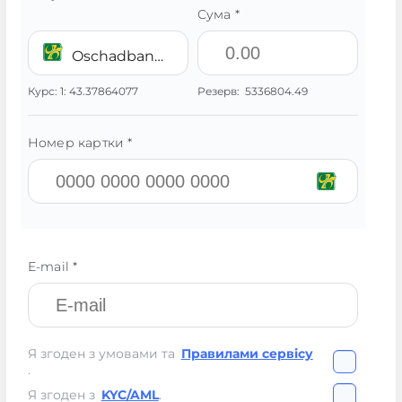
Сума *
Oschadbank UAH
Курс:
1:
43.37864077
Резерв:
5336804.49
Номер картки *
E-mail *
Я згоден з умовами та
Правилами сервісу
.
Я згоден з
KYC/AML
.