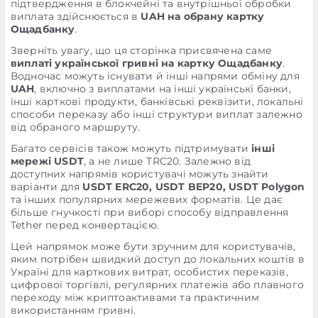
підтвердження в блокчейні та внутрішньої обробки
виплата здійснюється в
UAH на обрану картку
Ощадбанку
.
Зверніть увагу, що ця сторінка присвячена саме
виплаті української гривні на картку Ощадбанку
.
Водночас можуть існувати й інші напрями обміну для
UAH
, включно з виплатами на інші українські банки,
інші карткові продукти, банківські реквізити, локальні
способи переказу або інші структури виплат залежно
від обраного маршруту.
Багато сервісів також можуть підтримувати
інші
мережі USDT
, а не лише TRC20. Залежно від
доступних напрямів користувачі можуть знайти
варіанти для
USDT ERC20, USDT BEP20, USDT Polygon
та інших популярних мережевих форматів. Це дає
більше гнучкості при виборі способу відправлення
Tether перед конвертацією.
Цей напрямок може бути зручним для користувачів,
яким потрібен швидкий доступ до локальних коштів в
Україні для карткових витрат, особистих переказів,
цифрової торгівлі, регулярних платежів або плавного
переходу між криптоактивами та практичним
використанням гривні.