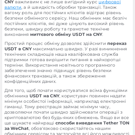
CNY
важливим є не лише вигідний курс
цифрової
валюти
, а й швидкість обробки транзакції. Також
вагому роль для постійних клієнтів відіграє рівень
безпеки обмінного сервісу. Наш обмінник має безліч
постійних клієнтів, які дуже цінують високий рівень
безпеки, швидку роботу та грамотне технічне
виконання
миттєвого обміну USDT на CNY
.
Простий процес обміну дозволяє здійснити
переказ
USDT в CNY
максимально швидко. У разі виникнення
технічних складнощів наша кваліфікована служба
підтримки готова вирішити питання в найкоротші
терміни. Використання новітнього програмного
забезпечення значно підвищує рівень безпеки
фінансових транзакцій, а також збереження
конфіденційних даних.
Для того, щоб почати користуватися всіма функціями
обмінника
USDT на CNY
, користувач повинен надати
мінімум особистої інформації, наприклад електронні
гаманці. Тому реєстрація займає мінімум часу,
дозволяючи почати швидко здійснювати операції з
криптовалютою без будь-яких обмежень. Якщо ви все
ще шукаєте найкращі
способи виведення Tether TON
за WeChat
, обов'язково скористайтесь нашим
обмінним сервісом та застосуйте всі його можливості,