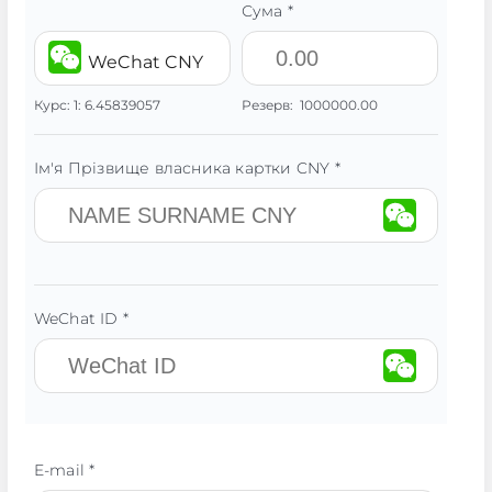
Сума *
WeChat CNY
Курс:
1:
6.45839057
Резерв:
1000000.00
Ім'я Прізвище власника картки CNY *
WeChat ID *
E-mail *