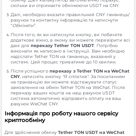
обміну. Далі калькулятор автоматично порахує,
скільки ви отримаєте обмінюючи USDT на CNY.
Далі, необхідно вказати правильний CNY гаманець/
рахунок та контактну інформацію та натиснути
“
Обміняти
”.
Після того, як ви натиснули кнопку, ви побачите
додаткове вікно, в якому ви можете перевірити всі
дані для
переказу Tether TON USDT
. Потрібно
виконати як написано в інструкції. Вам необхідно
надіслати Tether TON на гаманець, вказаний у
системі. Цей процес триватиме до 10 хвилин.
Після успішного
переказу з Tether TON на WeChat
CNY
, натисніть кнопку
"Я сплатив"
. За посиланням
на транзакцію ви можете відстежувати статус
замовлення на обмін Tether TON на WeChat. Після
переказу ваших коштів на наш рахунок USDT
система автоматично відправить оплату на ваш
рахунок WeChat CNY.
Інформація про роботу нашого сервісу
криптообміну
Для здійснення обміну
Tether TON USDT на WeChat