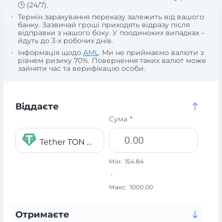
🕒 (24/7).
Термін зарахування переказу залежить від вашого
банку. Зазвичай гроші приходять відразу після
відправки з нашого боку. У поодиноких випадках –
йдуть до 3-х робочих днів.
Інформація щодо
AML
. Ми не приймаємо валюти з
рівнем ризику 70%. Повернення таких валют може
зайняти час та верифікацію особи.
Віддаєте
Сума *
Tether TON USDT
Мін:
154.84
-
Макс:
1000.00
Отримаєте