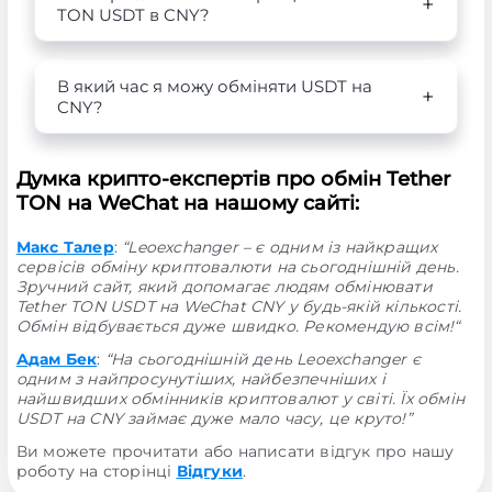
TON USDT в CNY?
В який час я можу обміняти USDT на
CNY?
Думка крипто-експертів про обмін Tether
TON на WeChat на нашому сайті:
Макс Талер
:
“Leoexchanger – є одним із найкращих
сервісів обміну криптовалюти на сьогоднішній день.
Зручний сайт, який допомагає людям обмінювати
Tether TON USDT на WeChat CNY у будь-якій кількості.
Обмін відбувається дуже швидко. Рекомендую всім!“
Адам Бек
:
“На сьогоднішній день Leoexchanger є
одним з найпросунутіших, найбезпечніших і
найшвидших обмінників криптовалют у світі. Їх обмін
USDT на CNY займає дуже мало часу, це круто!”
Ви можете прочитати або написати відгук про нашу
роботу на сторінці
Відгуки
.