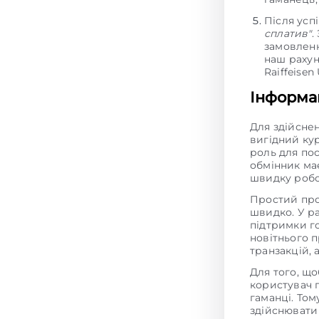
Після усп
сплатив"
.
замовленн
наш рахун
Raiffeisen
Інформац
Для здійсне
вигідний ку
роль для пос
обмінник має
швидку робо
Простий про
швидко. У р
підтримки г
новітнього 
транзакцій,
Для того, щ
користувач 
гаманці. То
здійснювати