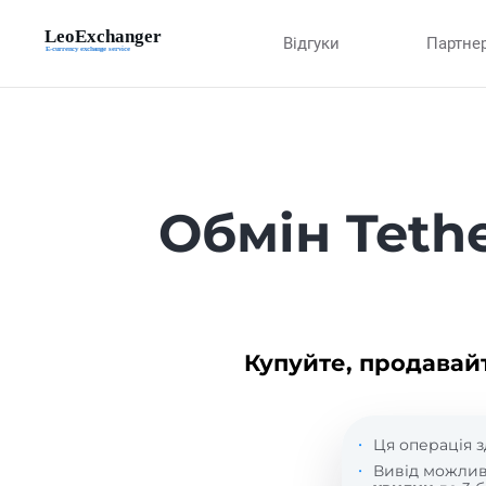
Відгуки
Партне
Обмін Teth
Купуйте, продавай
Ця операція з
Вивід можли