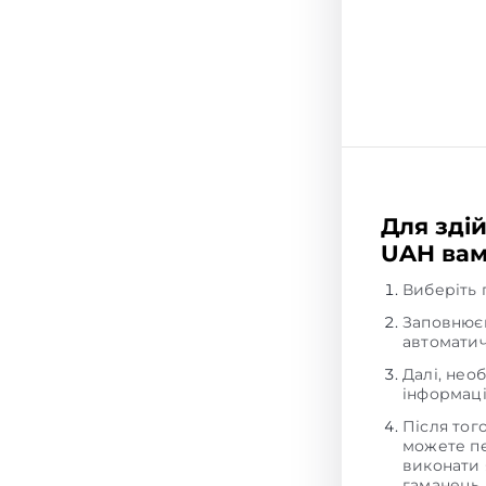
Для здій
UAH вам
Виберіть 
Заповнюєм
автоматич
Далі, нео
інформаці
Після тог
можете пе
виконати 
гаманець,