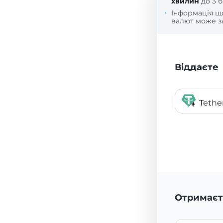
хвилин
до 3 б
Інформація 
валют може за
Віддаєте
Tethe
Отримаєт