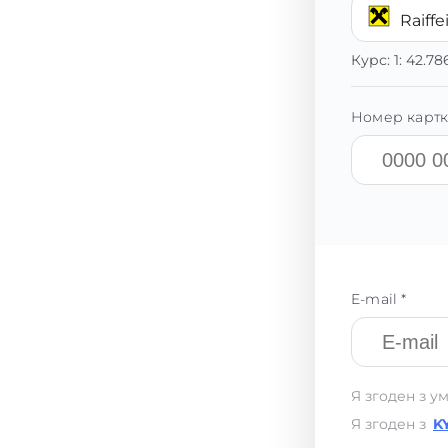
Raiff
Курс:
1:
42.78
Номер картк
E-mail *
Я згоден з у
Я згоден з
K