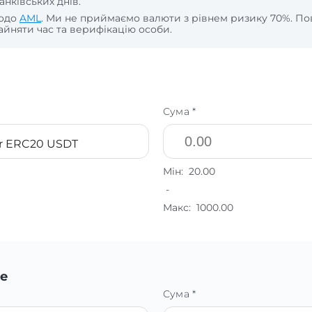
анківських днів.
щодо
AML
. Ми не приймаємо валюти з рівнем ризику 70%. По
йняти час та верифікацію особи.
Сума *
r ERC20 USDT
Мін:
20.00
-
Макс:
1000.00
е
Сума *