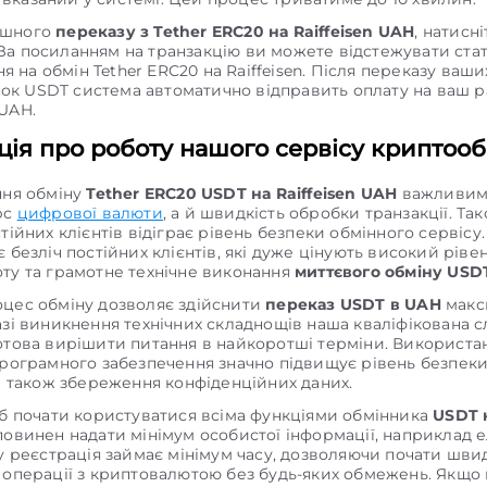
ішного
переказу з Tether ERC20 на Raiffeisen UAH
, натисн
 За посиланням на транзакцію ви можете відстежувати ста
я на обмін Tether ERC20 на Raiffeisen. Після переказу ваши
ок USDT система автоматично відправить оплату на ваш р
 UAH.
ія про роботу нашого сервісу криптооб
ння обміну
Tether ERC20 USDT на Raiffeisen UAH
важливим 
рс
цифрової валюти
, а й швидкість обробки транзакції. Та
тійних клієнтів відіграє рівень безпеки обмінного сервісу
 безліч постійних клієнтів, які дуже цінують високий ріве
ту та грамотне технічне виконання
миттєвого обміну USD
цес обміну дозволяє здійснити
переказ USDT в UAH
макс
азі виникнення технічних складнощів наша кваліфікована 
отова вирішити питання в найкоротші терміни. Використа
програмного забезпечення значно підвищує рівень безпек
 а також збереження конфіденційних даних.
об почати користуватися всіма функціями обмінника
USDT 
повинен надати мінімум особистої інформації, наприклад 
му реєстрація займає мінімум часу, дозволяючи почати шви
 операції з криптовалютою без будь-яких обмежень. Якщо