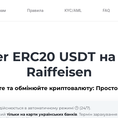
рам
Правила
KYC/AML
FAQ
er ERC20 USDT на
Raiffeisen
те та обмінюйте криптовалюту: Просто
дійснюється в автоматичному режимі 🕒 (24/7).
вий
тільки на карти українських банків
. Термін зарахування