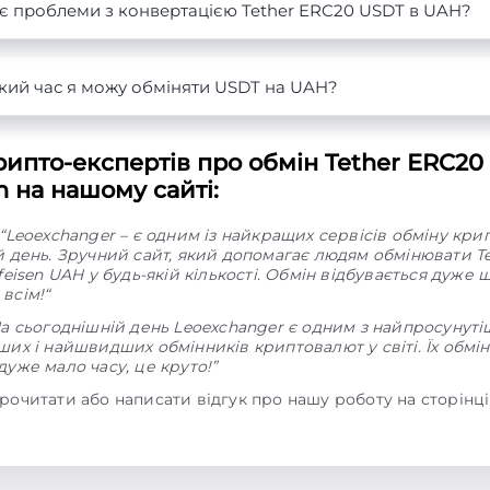
є проблеми з конвертацією Tether ERC20 USDT в UAH?
кий час я можу обміняти USDT на UAH?
ипто-експертів про обмін Tether ERC20
en на нашому сайті:
“Leoexchanger – є одним із найкращих сервісів обміну кр
й день. Зручний сайт, який допомагає людям обмінювати T
feisen UAH у будь-якій кількості. Обмін відбувається дуже 
всім!“
На сьогоднішній день Leoexchanger є одним з найпросунуті
их і найшвидших обмінників криптовалют у світі. Їх обмі
уже мало часу, це круто!”
рочитати або написати відгук про нашу роботу на сторінц