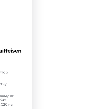
iffeisen
лятор
.
ктну
якому ви
ібно
RC20 на