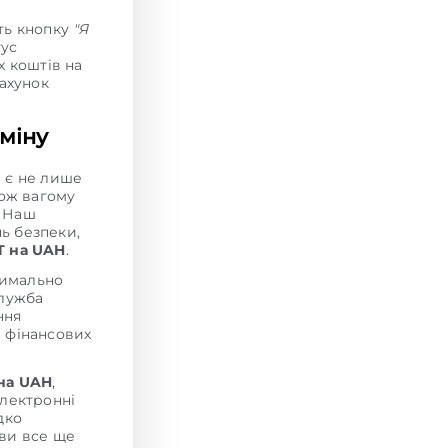
іть кнопку
"Я
тус
х коштів на
ахунок
міну
є не лише
кож вагому
. Наш
нь безпеки,
T на UAH
.
имально
служба
ння
и фінансових
на UAH
,
електронні
дко
 ви все ще