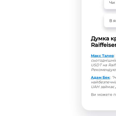
Чи 
В я
Думка кр
Raiffeis
Макс Талер
:
сьогоднішні
USDT на Raif
Рекомендую 
Адам Бек
:
“
найбезпечніш
UAH займає д
Ви можете п