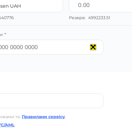
eisen UAH
640776
Резерв:
4992233.51
и *
мовами та
Правилами сервісу
.
YC/AML
.