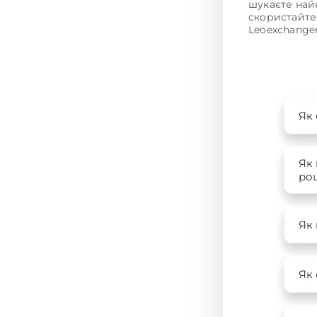
шукаєте на
скористайте
Leoexchanger
Як 
Як 
роц
Як
Як 