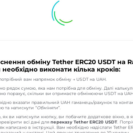
снення обміну Tether ERC20 USDT на Ra
 необхідно виконати кілька кроків:
потрібний вам напрямок обміну → USDT на UAH.
о рядок сумою, яка нам потрібна для обміну. Далі кальку
но порахує, скільки ви отримаєте обмінюючи USDT на UAH
бхідно вказати правильний UAH гаманець/рахунок та конта
ю та натиснути “
Обміняти
”.
о, як ви натиснули кнопку, ви побачите додаткове вікно, в 
ревірити всі дані для
переказу Tether ERC20 USDT
. Потр
як написано в інструкції. Вам необхідно надіслати Tether E
 вказаний у системі. Цей процес триватиме до 10 хвилин.