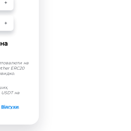
 на
иптовалюти на
ether ERC20
швидко.
ших,
н USDT на
і
Відгуки
.