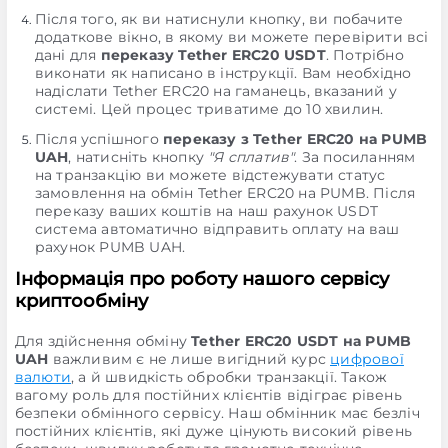
Після того, як ви натиснули кнопку, ви побачите
додаткове вікно, в якому ви можете перевірити всі
дані для
переказу Tether ERC20 USDT
. Потрібно
виконати як написано в інструкції. Вам необхідно
надіслати Tether ERC20 на гаманець, вказаний у
системі. Цей процес триватиме до 10 хвилин.
Після успішного
переказу з Tether ERC20 на PUMB
UAH
, натисніть кнопку
"Я сплатив"
. За посиланням
на транзакцію ви можете відстежувати статус
замовлення на обмін Tether ERC20 на PUMB. Після
переказу ваших коштів на наш рахунок USDT
система автоматично відправить оплату на ваш
рахунок PUMB UAH.
Інформація про роботу нашого сервісу
криптообміну
Для здійснення обміну
Tether ERC20 USDT на PUMB
UAH
важливим є не лише вигідний курс
цифрової
валюти
, а й швидкість обробки транзакції. Також
вагому роль для постійних клієнтів відіграє рівень
безпеки обмінного сервісу. Наш обмінник має безліч
постійних клієнтів, які дуже цінують високий рівень