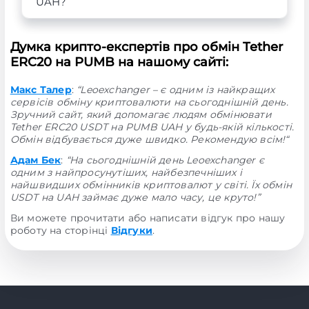
UAH?
Думка крипто-експертів про обмін Tether
ERC20 на PUMB на нашому сайті:
Макс Талер
:
“Leoexchanger – є одним із найкращих
сервісів обміну криптовалюти на сьогоднішній день.
Зручний сайт, який допомагає людям обмінювати
Tether ERC20 USDT на PUMB UAH у будь-якій кількості.
Обмін відбувається дуже швидко. Рекомендую всім!“
Адам Бек
:
“На сьогоднішній день Leoexchanger є
одним з найпросунутіших, найбезпечніших і
найшвидших обмінників криптовалют у світі. Їх обмін
USDT на UAH займає дуже мало часу, це круто!”
Ви можете прочитати або написати відгук про нашу
роботу на сторінці
Відгуки
.