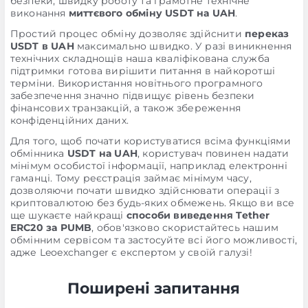
безпеки, швидку роботу та грамотне технічне
виконання
миттєвого обміну USDT на UAH
.
Простий процес обміну дозволяє здійснити
переказ
USDT в UAH
максимально швидко. У разі виникнення
технічних складнощів наша кваліфікована служба
підтримки готова вирішити питання в найкоротші
терміни. Використання новітнього програмного
забезпечення значно підвищує рівень безпеки
фінансових транзакцій, а також збереження
конфіденційних даних.
Для того, щоб почати користуватися всіма функціями
обмінника
USDT на UAH
, користувач повинен надати
мінімум особистої інформації, наприклад електронні
гаманці. Тому реєстрація займає мінімум часу,
дозволяючи почати швидко здійснювати операції з
криптовалютою без будь-яких обмежень. Якщо ви все
ще шукаєте найкращі
способи виведення Tether
ERC20 за PUMB
, обов'язково скористайтесь нашим
обмінним сервісом та застосуйте всі його можливості,
адже Leoexchanger є експертом у своїй галузі!
Поширені запитання