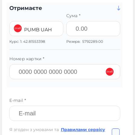
Отримаєте
Сума *
PUMB UAH
Курс:
1:
42.81553398
Резерв:
5792289.00
Номер картки *
E-mail *
Я згоден з умовами та
Правилами сервісу