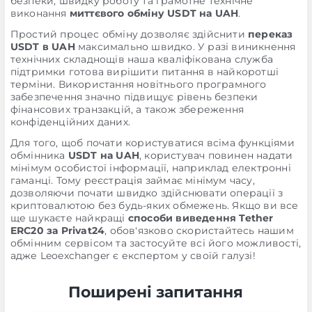
безпеки, швидку роботу та грамотне технічне
виконання
миттєвого обміну USDT на UAH
.
Простий процес обміну дозволяє здійснити
переказ
USDT в UAH
максимально швидко. У разі виникнення
технічних складнощів наша кваліфікована служба
підтримки готова вирішити питання в найкоротші
терміни. Використання новітнього програмного
забезпечення значно підвищує рівень безпеки
фінансових транзакцій, а також збереження
конфіденційних даних.
Для того, щоб почати користуватися всіма функціями
обмінника
USDT на UAH
, користувач повинен надати
мінімум особистої інформації, наприклад електронні
гаманці. Тому реєстрація займає мінімум часу,
дозволяючи почати швидко здійснювати операції з
криптовалютою без будь-яких обмежень. Якщо ви все
ще шукаєте найкращі
способи виведення Tether
ERC20 за Privat24
, обов'язково скористайтесь нашим
обмінним сервісом та застосуйте всі його можливості,
адже Leoexchanger є експертом у своїй галузі!
Поширені запитання