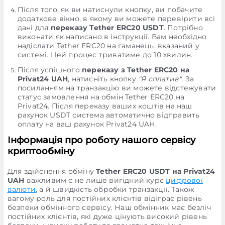
Після того, як ви натиснули кнопку, ви побачите
додаткове вікно, в якому ви можете перевірити всі
дані для
переказу Tether ERC20 USDT
. Потрібно
виконати як написано в інструкції. Вам необхідно
надіслати Tether ERC20 на гаманець, вказаний у
системі. Цей процес триватиме до 10 хвилин.
Після успішного
переказу з Tether ERC20 на
Privat24 UAH
, натисніть кнопку
"Я сплатив"
. За
посиланням на транзакцію ви можете відстежувати
статус замовлення на обмін Tether ERC20 на
Privat24. Після переказу ваших коштів на наш
рахунок USDT система автоматично відправить
оплату на ваш рахунок Privat24 UAH.
Інформація про роботу нашого сервісу
криптообміну
Для здійснення обміну
Tether ERC20 USDT на Privat24
UAH
важливим є не лише вигідний курс
цифрової
валюти
, а й швидкість обробки транзакції. Також
вагому роль для постійних клієнтів відіграє рівень
безпеки обмінного сервісу. Наш обмінник має безліч
постійних клієнтів, які дуже цінують високий рівень