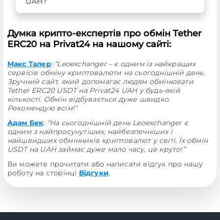
UAH?
Думка крипто-експертів про обмін Tether
ERC20 на Privat24 на нашому сайті:
Макс Талер
:
“Leoexchanger – є одним із найкращих
сервісів обміну криптовалюти на сьогоднішній день.
Зручний сайт, який допомагає людям обмінювати
Tether ERC20 USDT на Privat24 UAH у будь-якій
кількості. Обмін відбувається дуже швидко.
Рекомендую всім!“
Адам Бек
:
“На сьогоднішній день Leoexchanger є
одним з найпросунутіших, найбезпечніших і
найшвидших обмінників криптовалют у світі. Їх обмін
USDT на UAH займає дуже мало часу, це круто!”
Ви можете прочитати або написати відгук про нашу
роботу на сторінці
Відгуки
.