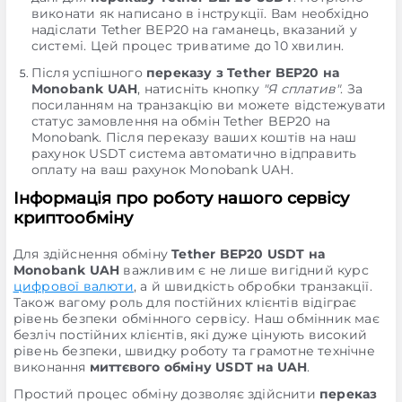
виконати як написано в інструкції. Вам необхідно
надіслати Tether BEP20 на гаманець, вказаний у
системі. Цей процес триватиме до 10 хвилин.
Після успішного
переказу з Tether BEP20 на
Monobank UAH
, натисніть кнопку
"Я сплатив"
. За
посиланням на транзакцію ви можете відстежувати
статус замовлення на обмін Tether BEP20 на
Monobank. Після переказу ваших коштів на наш
рахунок USDT система автоматично відправить
оплату на ваш рахунок Monobank UAH.
Інформація про роботу нашого сервісу
криптообміну
Для здійснення обміну
Tether BEP20 USDT на
Monobank UAH
важливим є не лише вигідний курс
цифрової валюти
, а й швидкість обробки транзакції.
Також вагому роль для постійних клієнтів відіграє
рівень безпеки обмінного сервісу. Наш обмінник має
безліч постійних клієнтів, які дуже цінують високий
рівень безпеки, швидку роботу та грамотне технічне
виконання
миттєвого обміну USDT на UAH
.
Простий процес обміну дозволяє здійснити
переказ