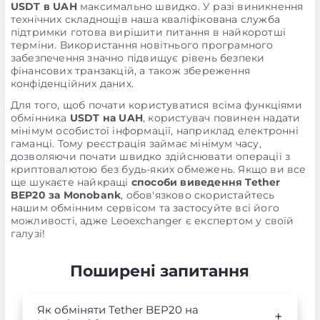
USDT в UAH
максимально швидко. У разі виникнення
технічних складнощів наша кваліфікована служба
підтримки готова вирішити питання в найкоротші
терміни. Використання новітнього програмного
забезпечення значно підвищує рівень безпеки
фінансових транзакцій, а також збереження
конфіденційних даних.
Для того, щоб почати користуватися всіма функціями
обмінника
USDT на UAH
, користувач повинен надати
мінімум особистої інформації, наприклад електронні
гаманці. Тому реєстрація займає мінімум часу,
дозволяючи почати швидко здійснювати операції з
криптовалютою без будь-яких обмежень. Якщо ви все
ще шукаєте найкращі
способи виведення Tether
BEP20 за Monobank
, обов'язково скористайтесь
нашим обмінним сервісом та застосуйте всі його
можливості, адже Leoexchanger є експертом у своїй
галузі!
Поширені запитання
Як обміняти Tether BEP20 на