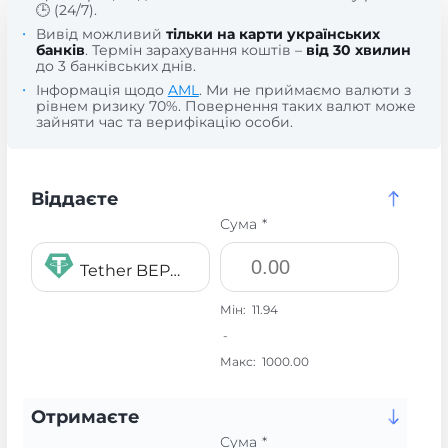
🕒 (24/7).
Вивід можливий
тільки на карти українських
банків
. Термін зарахування коштів –
від 30 хвилин
до 3 банківських днів.
Інформація щодо
AML
. Ми не приймаємо валюти з
рівнем ризику 70%. Повернення таких валют може
зайняти час та верифікацію особи.
Віддаєте
Сума *
Tether BEP20 USDT
Мін:
11.94
-
Макс:
1000.00
Отримаєте
Сума *