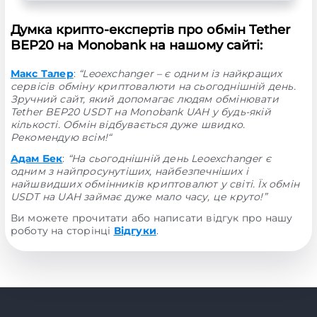
Думка крипто-експертів про обмін Tether
BEP20 на Monobank на нашому сайті:
Макс Талер
:
“Leoexchanger – є одним із найкращих
сервісів обміну криптовалюти на сьогоднішній день.
Зручний сайт, який допомагає людям обмінювати
Tether BEP20 USDT на Monobank UAH у будь-якій
кількості. Обмін відбувається дуже швидко.
Рекомендую всім!“
Адам Бек
:
“На сьогоднішній день Leoexchanger є
одним з найпросунутіших, найбезпечніших і
найшвидших обмінників криптовалют у світі. Їх обмін
USDT на UAH займає дуже мало часу, це круто!”
Ви можете прочитати або написати відгук про нашу
роботу на сторінці
Відгуки
.