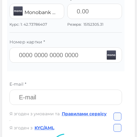
Monobank UAH
Курс:
1:
42.73786407
Резерв:
15152305.31
Номер картки *
E-mail *
Я згоден з умовами та
Правилами сервісу
.
Я згоден з
KYC/AML
.