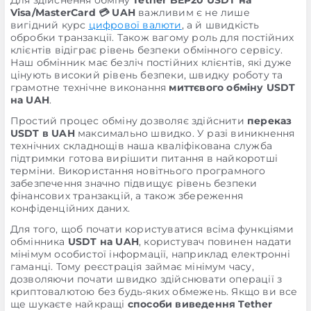
Для здійснення обміну
Tether BEP20 USDT на
Visa/MasterCard 💳 UAH
важливим є не лише
вигідний курс
цифрової валюти
, а й швидкість
обробки транзакції. Також вагому роль для постійних
клієнтів відіграє рівень безпеки обмінного сервісу.
Наш обмінник має безліч постійних клієнтів, які дуже
цінують високий рівень безпеки, швидку роботу та
грамотне технічне виконання
миттєвого обміну USDT
на UAH
.
Простий процес обміну дозволяє здійснити
переказ
USDT в UAH
максимально швидко. У разі виникнення
технічних складнощів наша кваліфікована служба
підтримки готова вирішити питання в найкоротші
терміни. Використання новітнього програмного
забезпечення значно підвищує рівень безпеки
фінансових транзакцій, а також збереження
конфіденційних даних.
Для того, щоб почати користуватися всіма функціями
обмінника
USDT на UAH
, користувач повинен надати
мінімум особистої інформації, наприклад електронні
гаманці. Тому реєстрація займає мінімум часу,
дозволяючи почати швидко здійснювати операції з
криптовалютою без будь-яких обмежень. Якщо ви все
ще шукаєте найкращі
способи виведення Tether