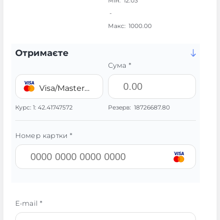
Мін:
12.03
-
Макс:
1000.00
Отримаєте
Сума *
Visa/MasterCard 💳 UAH
Курс:
1:
42.41747572
Резерв:
18726687.80
Номер картки *
E-mail *