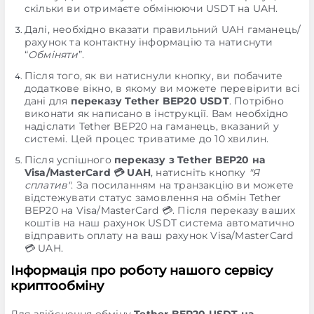
скільки ви отримаєте обмінюючи USDT на UAH.
Далі, необхідно вказати правильний UAH гаманець/
рахунок та контактну інформацію та натиснути
“
Обміняти
”.
Після того, як ви натиснули кнопку, ви побачите
додаткове вікно, в якому ви можете перевірити всі
дані для
переказу Tether BEP20 USDT
. Потрібно
виконати як написано в інструкції. Вам необхідно
надіслати Tether BEP20 на гаманець, вказаний у
системі. Цей процес триватиме до 10 хвилин.
Після успішного
переказу з Tether BEP20 на
Visa/MasterCard 💳 UAH
, натисніть кнопку
"Я
сплатив"
. За посиланням на транзакцію ви можете
відстежувати статус замовлення на обмін Tether
BEP20 на Visa/MasterCard 💳. Після переказу ваших
коштів на наш рахунок USDT система автоматично
відправить оплату на ваш рахунок Visa/MasterCard
💳 UAH.
Інформація про роботу нашого сервісу
криптообміну