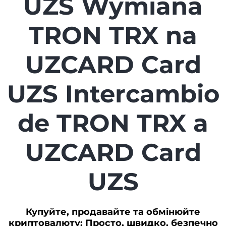
UZS Wymiana
TRON TRX na
UZCARD Card
UZS Intercambio
de TRON TRX a
UZCARD Card
UZS
Купуйте, продавайте та обмінюйте
криптовалюту: Просто, швидко, безпечно