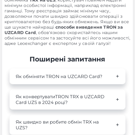
обмінника
TRX на UZS
, користувач повинен надати
мінімум особистої інформації, наприклад електронні
гаманці. Тому реєстрація займає мінімум часу,
дозволяючи почати швидко здійснювати операції з
криптовалютою без будь-яких обмежень. Якщо ви все
ще шукаєте найкращі
способи виведення TRON за
UZCARD Card
, обов'язково скористайтесь нашим
обмінним сервісом та застосуйте всі його можливості,
адже Leoexchanger є експертом у своїй галузі!
Поширені запитання
Як обміняти TRON на UZCARD Card?
Як конвертуватиTRON TRX в UZCARD
Card UZS в 2024 році?
Як швидко ви робите обмін TRX на
UZS?