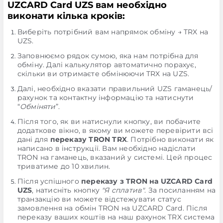
UZCARD Card UZS вам необхідно
виконати кілька кроків:
Виберіть потрібний вам напрямок обміну → TRX на
UZS.
Заповнюємо рядок сумою, яка нам потрібна для
обміну. Далі калькулятор автоматично порахує,
скільки ви отримаєте обмінюючи TRX на UZS.
Далі, необхідно вказати правильний UZS гаманець/
рахунок та контактну інформацію та натиснути
“
Обміняти
”.
Після того, як ви натиснули кнопку, ви побачите
додаткове вікно, в якому ви можете перевірити всі
дані для
переказу TRON TRX
. Потрібно виконати як
написано в інструкції. Вам необхідно надіслати
TRON на гаманець, вказаний у системі. Цей процес
триватиме до 10 хвилин.
Після успішного
переказу з TRON на UZCARD Card
UZS
, натисніть кнопку
"Я сплатив"
. За посиланням на
транзакцію ви можете відстежувати статус
замовлення на обмін TRON на UZCARD Card. Після
переказу ваших коштів на наш рахунок TRX система