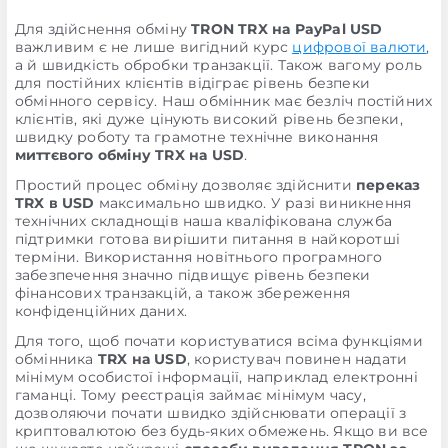
Для здійснення обміну
TRON TRX на PayPal USD
важливим є не лише вигідний курс
цифрової валюти
,
а й швидкість обробки транзакції. Також вагому роль
для постійних клієнтів відіграє рівень безпеки
обмінного сервісу. Наш обмінник має безліч постійних
клієнтів, які дуже цінують високий рівень безпеки,
швидку роботу та грамотне технічне виконання
миттєвого обміну TRX на USD
.
Простий процес обміну дозволяє здійснити
переказ
TRX в USD
максимально швидко. У разі виникнення
технічних складнощів наша кваліфікована служба
підтримки готова вирішити питання в найкоротші
терміни. Використання новітнього програмного
забезпечення значно підвищує рівень безпеки
фінансових транзакцій, а також збереження
конфіденційних даних.
Для того, щоб почати користуватися всіма функціями
обмінника
TRX на USD
, користувач повинен надати
мінімум особистої інформації, наприклад електронні
гаманці. Тому реєстрація займає мінімум часу,
дозволяючи почати швидко здійснювати операції з
криптовалютою без будь-яких обмежень. Якщо ви все