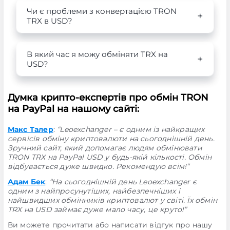
Чи є проблеми з конвертацією TRON
TRX в USD?
В який час я можу обміняти TRX на
USD?
Думка крипто-експертів про обмін TRON
на PayPal на нашому сайті:
Макс Талер
:
“Leoexchanger – є одним із найкращих
сервісів обміну криптовалюти на сьогоднішній день.
Зручний сайт, який допомагає людям обмінювати
TRON TRX на PayPal USD у будь-якій кількості. Обмін
відбувається дуже швидко. Рекомендую всім!“
Адам Бек
:
“На сьогоднішній день Leoexchanger є
одним з найпросунутіших, найбезпечніших і
найшвидших обмінників криптовалют у світі. Їх обмін
TRX на USD займає дуже мало часу, це круто!”
Ви можете прочитати або написати відгук про нашу