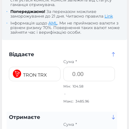
стягується комісія. Комісія залежить від статусу
гаманця отримувача.
Попереджаємо!
За переказом можливе
заморожування до 21 дня. Читаємо правила
Link
Інформація щодо
AML
. Ми не приймаємо валюти з
рівнем ризику 70%. Повернення таких валют може
зайняти час і верифікацію особи.
Віддаєте
Сума *
TRON TRX
Мін:
104.58
-
Макс:
3485.96
Отримаєте
Сума *