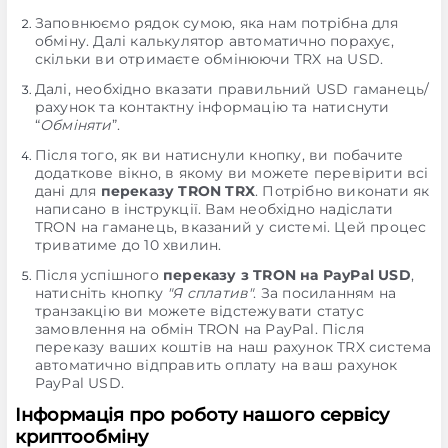
Заповнюємо рядок сумою, яка нам потрібна для
обміну. Далі калькулятор автоматично порахує,
скільки ви отримаєте обмінюючи TRX на USD.
Далі, необхідно вказати правильний USD гаманець/
рахунок та контактну інформацію та натиснути
“
Обміняти
”.
Після того, як ви натиснули кнопку, ви побачите
додаткове вікно, в якому ви можете перевірити всі
дані для
переказу TRON TRX
. Потрібно виконати як
написано в інструкції. Вам необхідно надіслати
TRON на гаманець, вказаний у системі. Цей процес
триватиме до 10 хвилин.
Після успішного
переказу з TRON на PayPal USD
,
натисніть кнопку
"Я сплатив"
. За посиланням на
транзакцію ви можете відстежувати статус
замовлення на обмін TRON на PayPal. Після
переказу ваших коштів на наш рахунок TRX система
автоматично відправить оплату на ваш рахунок
PayPal USD.
Інформація про роботу нашого сервісу
криптообміну