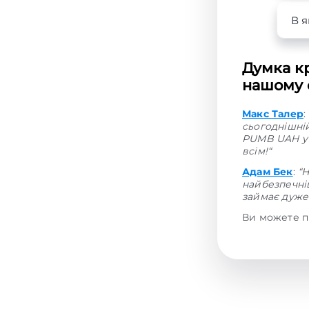
В я
Думка к
нашому с
Макс Талер
:
сьогоднішні
PUMB UAH у 
всім!“
Адам Бек
:
“
найбезпечніш
займає дуже 
Ви можете п