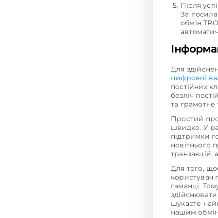
Після усп
За посила
обмін TRO
автоматич
Інформац
Для здійсне
цифрової в
постійних кл
безліч пості
та грамотне
Простий про
швидко. У р
підтримки г
новітнього 
транзакцій,
Для того, щ
користувач 
гаманці. То
здійснювати
шукаєте на
нашим обмін