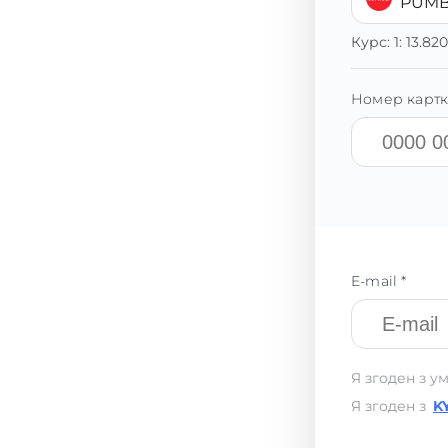
PUMB
Курс:
1:
13.82
Номер картк
E-mail *
Я згоден з у
Я згоден з
K