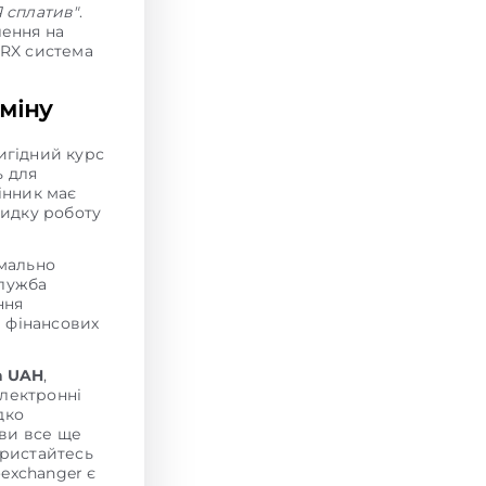
Я сплатив"
.
лення на
TRX система
міну
игідний курс
ь для
інник має
видку роботу
мально
служба
ння
и фінансових
а UAH
,
електронні
дко
 ви все ще
ористайтесь
exchanger є