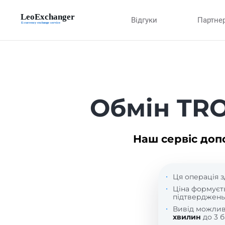
Відгуки
Партне
Обмін TRO
Наш сервіс доп
Ця операція з
Ціна формуєт
підтверджень
Вивід можли
хвилин
до 3 б