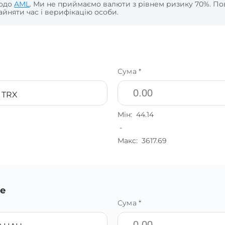
щодо
AML
. Ми не приймаємо валюти з рівнем ризику 70%. По
йняти час і верифікацію особи.
Сума *
 TRX
Мін:
44.14
-
Макс:
3617.69
е
Сума *