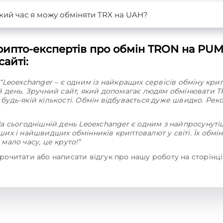
кий час я можу обміняти TRX на UAH?
рипто-експертів про обмін TRON на PUM
айті:
“Leoexchanger – є одним із найкращих сервісів обміну кр
й день. Зручний сайт, який допомагає людям обмінювати T
будь-якій кількості. Обмін відбувається дуже швидко. Ре
На сьогоднішній день Leoexchanger є одним з найпросунуті
их і найшвидших обмінників криптовалют у світі. Їх обмі
мало часу, це круто!”
рочитати або написати відгук про нашу роботу на сторінц