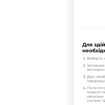
Для зді
необхідн
Виберіть 
Заповнюєм
автоматич
Далі, нео
інформаці
Після тог
можете пе
написано 
системі. 