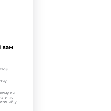
H вам
лятор
ктну
якому ви
нати як
казаний у