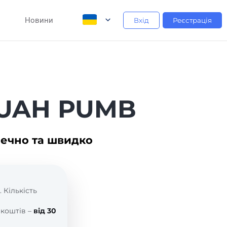
Новини
Вхід
Реєстрація
і UAH PUMB
печно та швидко
. Кількість
 коштів –
від 30