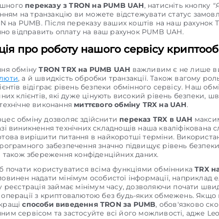
ішного
переказу з TRON на PUMB UAH
, натисніть кнопку
"
нням на транзакцію ви можете відстежувати статус замов
N на PUMB. Після переказу ваших коштів на наш рахунок 
но відправить оплату на ваш рахунок PUMB UAH.
ія про роботу нашого сервісу криптооб
ння обміну
TRON TRX на PUMB UAH
важливим є не лише в
алюти
, а й швидкість обробки транзакції. Також вагому рол
ієнтів відіграє рівень безпеки обмінного сервісу. Наш обм
йних клієнтів, які дуже цінують високий рівень безпеки, ш
 технічне виконання
миттєвого обміну TRX на UAH
.
цес обміну дозволяє здійснити
переказ TRX в UAH
макси
азі виникнення технічних складнощів наша кваліфікована 
отова вирішити питання в найкоротші терміни. Використа
програмного забезпечення значно підвищує рівень безпек
 а також збереження конфіденційних даних.
об почати користуватися всіма функціями обмінника
TRX н
повинен надати мінімум особистої інформації, наприклад 
му реєстрація займає мінімум часу, дозволяючи почати шви
 операції з криптовалютою без будь-яких обмежень. Якщо
йкращі
способи виведення TRON за PUMB
, обов'язково ск
ним сервісом та застосуйте всі його можливості, адже Leo