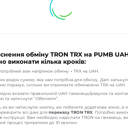
йснення обміну TRON TRX на PUMB UA
о виконати кілька кроків:
потрібний вам напрямок обміну → TRX на UAH.
о рядок сумою, яка нам потрібна для обміну. Далі кальку
но порахує, скільки ви отримаєте обмінюючи TRX на UAH.
бхідно вказати правильний UAH гаманець/рахунок та конта
ю та натиснути “
Обміняти
”.
о, як ви натиснули кнопку, ви побачите додаткове вікно, в 
ревірити всі дані для
переказу TRON TRX
. Потрібно вико
в інструкції. Вам необхідно надіслати TRON на гаманець, в
Цей процес триватиме до 10 хвилин.