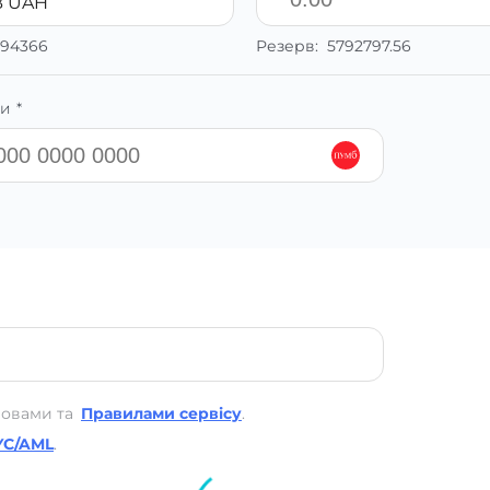
 UAH
094366
Резерв:
5792797.56
и *
мовами та
Правилами сервісу
.
YC/AML
.