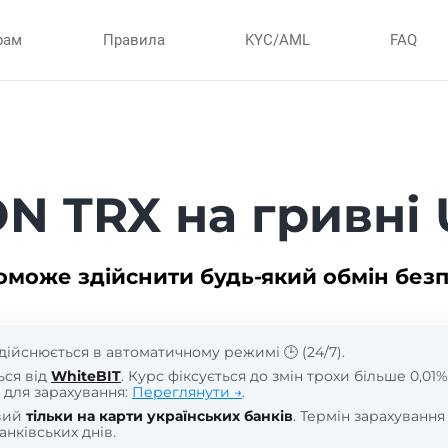
рам
Правила
KYC/AML
FAQ
N TRX на гривн
оможе здійснити будь-який обмін без
дійснюється в автоматичному режимі 🕒 (24/7).
ься від
WhiteBIT
. Курс фіксується до змін трохи більше 0,01%
 для зарахування:
Переглянути →
.
вий
тільки на карти українських банків
. Термін зарахування
анківських днів.