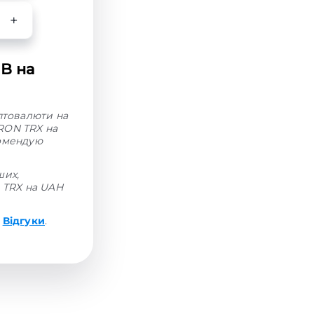
B на
иптовалюти на
RON TRX на
комендую
ших,
н TRX на UAH
і
Відгуки
.