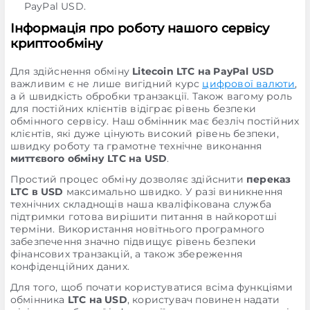
PayPal USD.
Інформація про роботу нашого сервісу
криптообміну
Для здійснення обміну
Litecoin LTC на PayPal USD
важливим є не лише вигідний курс
цифрової валюти
,
а й швидкість обробки транзакції. Також вагому роль
для постійних клієнтів відіграє рівень безпеки
обмінного сервісу. Наш обмінник має безліч постійних
клієнтів, які дуже цінують високий рівень безпеки,
швидку роботу та грамотне технічне виконання
миттєвого обміну LTC на USD
.
Простий процес обміну дозволяє здійснити
переказ
LTC в USD
максимально швидко. У разі виникнення
технічних складнощів наша кваліфікована служба
підтримки готова вирішити питання в найкоротші
терміни. Використання новітнього програмного
забезпечення значно підвищує рівень безпеки
фінансових транзакцій, а також збереження
конфіденційних даних.
Для того, щоб почати користуватися всіма функціями
обмінника
LTC на USD
, користувач повинен надати