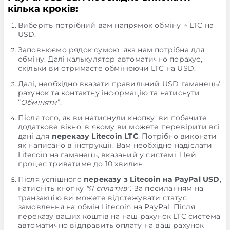
кілька кроків:
Виберіть потрібний вам напрямок обміну → LTC на
USD.
Заповнюємо рядок сумою, яка нам потрібна для
обміну. Далі калькулятор автоматично порахує,
скільки ви отримаєте обмінюючи LTC на USD.
Далі, необхідно вказати правильний USD гаманець/
рахунок та контактну інформацію та натиснути
“
Обміняти
”.
Після того, як ви натиснули кнопку, ви побачите
додаткове вікно, в якому ви можете перевірити всі
дані для
переказу Litecoin LTC
. Потрібно виконати
як написано в інструкції. Вам необхідно надіслати
Litecoin на гаманець, вказаний у системі. Цей
процес триватиме до 10 хвилин.
Після успішного
переказу з Litecoin на PayPal USD
,
натисніть кнопку
"Я сплатив"
. За посиланням на
транзакцію ви можете відстежувати статус
замовлення на обмін Litecoin на PayPal. Після
переказу ваших коштів на наш рахунок LTC система
автоматично відправить оплату на ваш рахунок