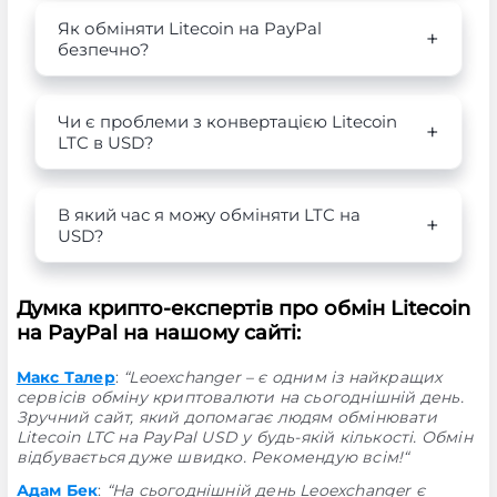
Як обміняти Litecoin на PayPal
безпечно?
Чи є проблеми з конвертацією Litecoin
LTC в USD?
В який час я можу обміняти LTC на
USD?
Думка крипто-експертів про обмін Litecoin
на PayPal на нашому сайті:
Макс Талер
:
“Leoexchanger – є одним із найкращих
сервісів обміну криптовалюти на сьогоднішній день.
Зручний сайт, який допомагає людям обмінювати
Litecoin LTC на PayPal USD у будь-якій кількості. Обмін
відбувається дуже швидко. Рекомендую всім!“
Адам Бек
:
“На сьогоднішній день Leoexchanger є