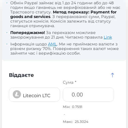
Обмін Paypal займає від 1 до 24 години або до 48
годин якщо гаманець не верифікований або не має
Трастового статусу.
Метод переказу: Payment for
goods and services
. З перерахованої суми, Paypal,
стягується комісія. Комісія залежить від статусу
гаманця отримувача.
Попереджаємо!
За переказом можливе
заморожування до 21 дня. Читаємо правила
Link
Інформація щодо
AML
. Ми не приймаємо валюти з
рівнем ризику 70%. Повернення таких валют може
зайняти час і верифікацію особи.
Віддаєте
Сума *
Litecoin LTC
Мін:
0.7591
-
Макс:
25.3024