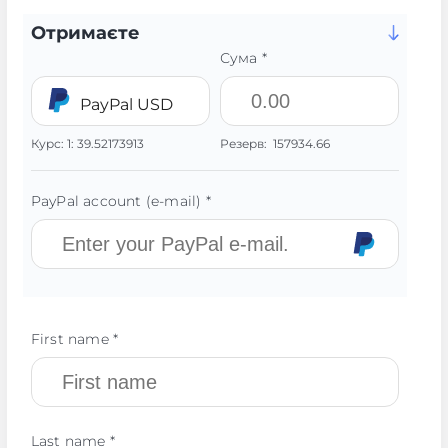
Отримаєте
Сума *
PayPal USD
Курс:
1:
39.52173913
Резерв:
157934.66
PayPal account (e-mail) *
First name *
Last name *