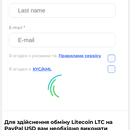
E-mail *
Я згоден з умовами та
Правилами сервісу
.
Я згоден з
KYC/AML
.
Для здійснення обміну Litecoin LTC на
PayPal USD вам необхідно виконати