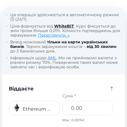
Ця операція здійснюється в автоматичному режимі
🕒 (24/7).
Ціна формується від
WhiteBIT
. Курс фіксується до
змін трохи більше 0,01%. Кількість підтверджень для
зарахування:
Переглянути →
.
Вивід можливий
тільки на карти українських
банків
. Термін зарахування коштів –
від 30 хвилин
до 3 банківських днів.
Інформація щодо
AML
. Ми не приймаємо валюти з
рівнем ризику 70%. Повернення таких валют може
зайняти час і верифікацію особи.
Віддаєте
Сума *
Ethereum ERC20 ETH
Мін:
0.00741