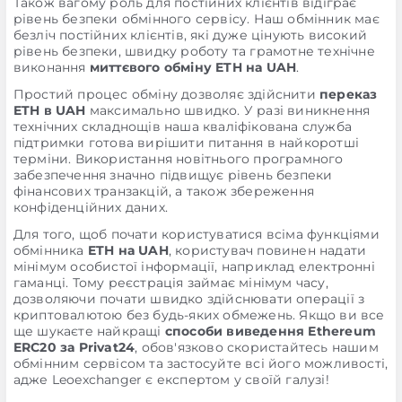
Також вагому роль для постійних клієнтів відіграє
рівень безпеки обмінного сервісу. Наш обмінник має
безліч постійних клієнтів, які дуже цінують високий
рівень безпеки, швидку роботу та грамотне технічне
виконання
миттєвого обміну ETH на UAH
.
Простий процес обміну дозволяє здійснити
переказ
ETH в UAH
максимально швидко. У разі виникнення
технічних складнощів наша кваліфікована служба
підтримки готова вирішити питання в найкоротші
терміни. Використання новітнього програмного
забезпечення значно підвищує рівень безпеки
фінансових транзакцій, а також збереження
конфіденційних даних.
Для того, щоб почати користуватися всіма функціями
обмінника
ETH на UAH
, користувач повинен надати
мінімум особистої інформації, наприклад електронні
гаманці. Тому реєстрація займає мінімум часу,
дозволяючи почати швидко здійснювати операції з
криптовалютою без будь-яких обмежень. Якщо ви все
ще шукаєте найкращі
способи виведення Ethereum
ERC20 за Privat24
, обов'язково скористайтесь нашим
обмінним сервісом та застосуйте всі його можливості,
адже Leoexchanger є експертом у своїй галузі!