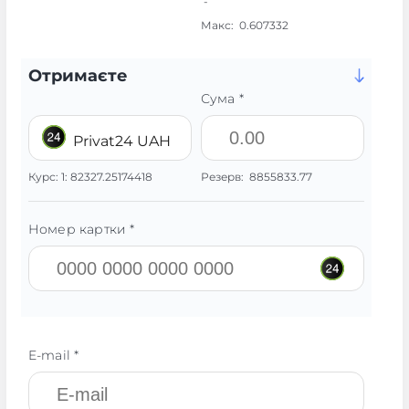
-
Макс:
0.607332
Отримаєте
Сума *
Privat24 UAH
Курс:
1:
82327.25174418
Резерв:
8855833.77
Номер картки *
E-mail *