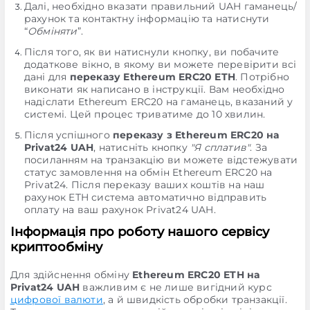
Далі, необхідно вказати правильний UAH гаманець/
рахунок та контактну інформацію та натиснути
“
Обміняти
”.
Після того, як ви натиснули кнопку, ви побачите
додаткове вікно, в якому ви можете перевірити всі
дані для
переказу Ethereum ERC20 ETH
. Потрібно
виконати як написано в інструкції. Вам необхідно
надіслати Ethereum ERC20 на гаманець, вказаний у
системі. Цей процес триватиме до 10 хвилин.
Після успішного
переказу з Ethereum ERC20 на
Privat24 UAH
, натисніть кнопку
"Я сплатив"
. За
посиланням на транзакцію ви можете відстежувати
статус замовлення на обмін Ethereum ERC20 на
Privat24. Після переказу ваших коштів на наш
рахунок ETH система автоматично відправить
оплату на ваш рахунок Privat24 UAH.
Інформація про роботу нашого сервісу
криптообміну
Для здійснення обміну
Ethereum ERC20 ETH на
Privat24 UAH
важливим є не лише вигідний курс
цифрової валюти
, а й швидкість обробки транзакції.