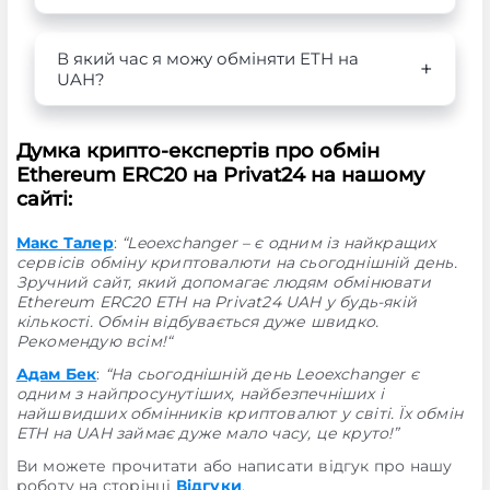
В який час я можу обміняти ETH на
UAH?
Думка крипто-експертів про обмін
Ethereum ERC20 на Privat24 на нашому
сайті:
Макс Талер
:
“Leoexchanger – є одним із найкращих
сервісів обміну криптовалюти на сьогоднішній день.
Зручний сайт, який допомагає людям обмінювати
Ethereum ERC20 ETH на Privat24 UAH у будь-якій
кількості. Обмін відбувається дуже швидко.
Рекомендую всім!“
Адам Бек
:
“На сьогоднішній день Leoexchanger є
одним з найпросунутіших, найбезпечніших і
найшвидших обмінників криптовалют у світі. Їх обмін
ETH на UAH займає дуже мало часу, це круто!”
Ви можете прочитати або написати відгук про нашу
роботу на сторінці
Відгуки
.