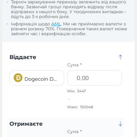
Термін зарахування переказу залежить від вашого
банку. Зазвичай гроші приходять відразу після
відправки з нашого боку. У поодиноких випадках –
йдуть до 3-х робочих днів.
Інформація щодо
AML
. Ми не приймаємо валюти з
рівнем ризику 70%. Повернення таких валют може
зайняти час і верифікацію особи.
Віддаєте
Сума *
Dogecoin DOGE
Мін:
3447
-
Макс:
150048
Отримаєте
Сума *