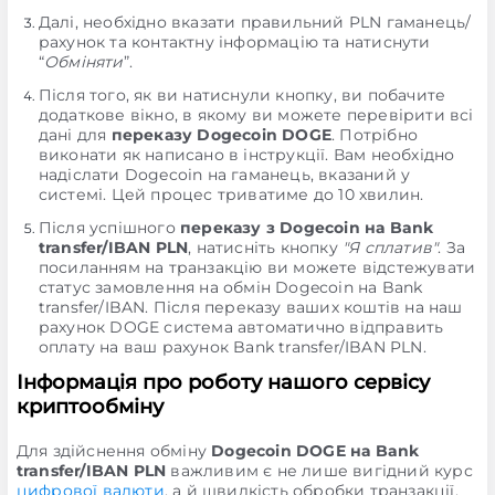
Далі, необхідно вказати правильний PLN гаманець/
рахунок та контактну інформацію та натиснути
“
Обміняти
”.
Після того, як ви натиснули кнопку, ви побачите
додаткове вікно, в якому ви можете перевірити всі
дані для
переказу Dogecoin DOGE
. Потрібно
виконати як написано в інструкції. Вам необхідно
надіслати Dogecoin на гаманець, вказаний у
системі. Цей процес триватиме до 10 хвилин.
Після успішного
переказу з Dogecoin на Bank
transfer/IBAN PLN
, натисніть кнопку
"Я сплатив"
. За
посиланням на транзакцію ви можете відстежувати
статус замовлення на обмін Dogecoin на Bank
transfer/IBAN. Після переказу ваших коштів на наш
рахунок DOGE система автоматично відправить
оплату на ваш рахунок Bank transfer/IBAN PLN.
Інформація про роботу нашого сервісу
криптообміну
Для здійснення обміну
Dogecoin DOGE на Bank
transfer/IBAN PLN
важливим є не лише вигідний курс
цифрової валюти
, а й швидкість обробки транзакції.