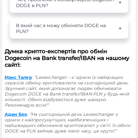
DOGE в PLN?
В який час я можу обміняти DOGE на
PLN?
Думка крипто-експертів про обмін
Dogecoin на Bank transfer/IBAN на нашому
сайті:
Макс Талер
:
“Leoexchanger – є одним із найкращих
сервісів обміну криптовалюти на сьогоднішній день.
Зручний сайт, який допомагає людям обмінювати
Dogecoin DOGE на Bank transfer/IBAN PLN у будь-якій
кількості. Обмін відбувається дуже швидко.
Рекомендую всім!“
Адам Бек
:
“На сьогоднішній день Leoexchanger є
одним з найпросунутіших, найбезпечніших і
найшвидших обмінників криптовалют у світі. Їх обмін
DOGE на PLN займає дуже мало часу, це круто!”