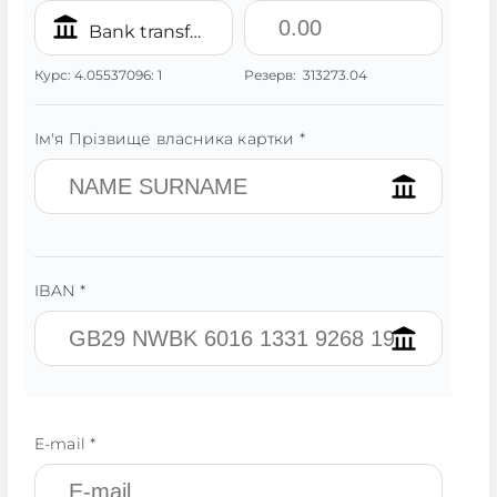
Bank transfer/IBAN PLN
Курс:
4.05537096:
1
Резерв:
313273.04
Ім'я Прізвище власника картки *
IBAN *
E-mail *