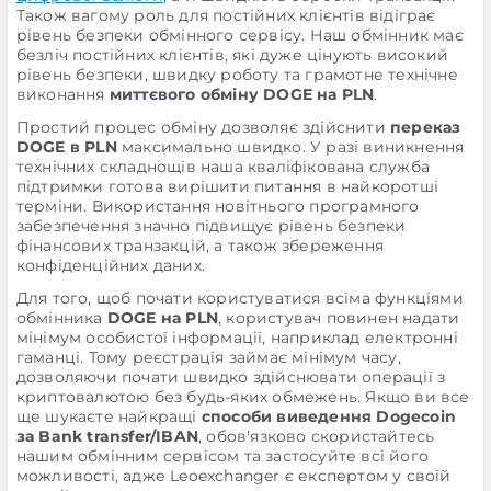
Також вагому роль для постійних клієнтів відіграє
рівень безпеки обмінного сервісу. Наш обмінник має
безліч постійних клієнтів, які дуже цінують високий
рівень безпеки, швидку роботу та грамотне технічне
виконання
миттєвого обміну DOGE на PLN
.
Простий процес обміну дозволяє здійснити
переказ
DOGE в PLN
максимально швидко. У разі виникнення
технічних складнощів наша кваліфікована служба
підтримки готова вирішити питання в найкоротші
терміни. Використання новітнього програмного
забезпечення значно підвищує рівень безпеки
фінансових транзакцій, а також збереження
конфіденційних даних.
Для того, щоб почати користуватися всіма функціями
обмінника
DOGE на PLN
, користувач повинен надати
мінімум особистої інформації, наприклад електронні
гаманці. Тому реєстрація займає мінімум часу,
дозволяючи почати швидко здійснювати операції з
криптовалютою без будь-яких обмежень. Якщо ви все
ще шукаєте найкращі
способи виведення Dogecoin
за Bank transfer/IBAN
, обов'язково скористайтесь
нашим обмінним сервісом та застосуйте всі його
можливості, адже Leoexchanger є експертом у своїй