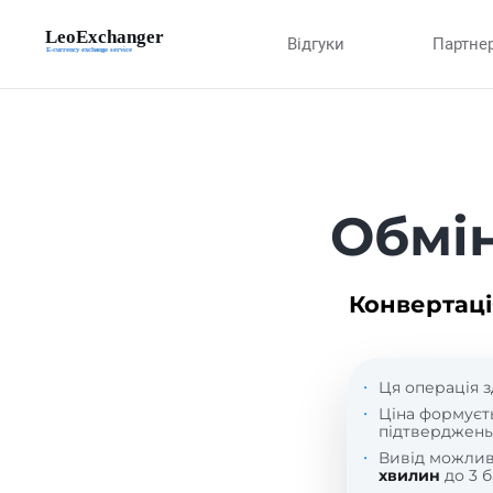
Відгуки
Партне
Обмі
Конвертаці
Ця операція з
Ціна формуєт
підтверджень
Вивід можли
хвилин
до 3 б