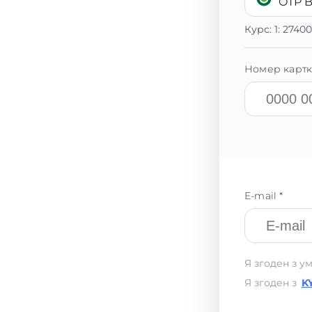
OTP 
Курс:
1:
27400
Номер картк
E-mail *
Я згоден з у
Я згоден з
K