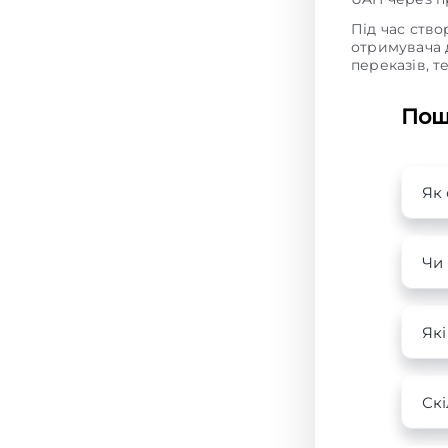
Під час ство
отримувача 
переказів, т
Пош
Як
Чи 
Які
Скі