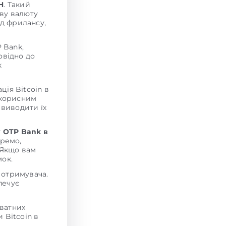
H
. Такий
еву валюту
ід фрилансу,
 Bank,
овідно до
к
ія Bitcoin в
 корисним
 виводити їх
у OTP Bank в
кремо,
 Якщо вам
мок.
 отримувача.
печує
ватних
и Bitcoin в