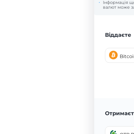
Інформація 
валют може за
Віддаєте
Bitco
Отримаєт