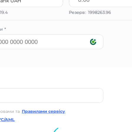
Bank UAH
19.4
Резерв:
1998263.96
и *
мовами та
Правилами сервісу
.
YC/AML
.