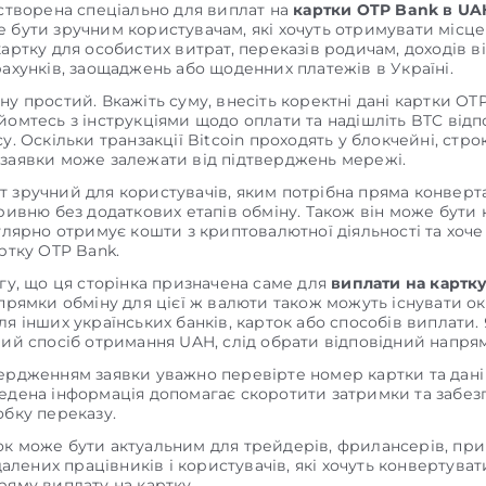
 створена спеціально для виплат на
картки OTP Bank в UA
 бути зручним користувачам, які хочуть отримувати місц
артку для особистих витрат, переказів родичам, доходів в
ахунків, заощаджень або щоденних платежів в Україні.
у простий. Вкажіть суму, внесіть коректні дані картки OTP
омтесь з інструкціями щодо оплати та надішліть BTC відп
у. Оскільки транзакції Bitcoin проходять у блокчейні, стро
заявки може залежати від підтверджень мережі.
 зручний для користувачів, яким потрібна пряма конвертац
гривню без додаткових етапів обміну. Також він може бути
улярно отримує кошти з криптовалютної діяльності та хоче
ртку OTP Bank.
гу, що ця сторінка призначена саме для
виплати на картк
апрямки обміну для цієї ж валюти також можуть існувати о
я інших українських банків, карток або способів виплати.
ший спосіб отримання UAH, слід обрати відповідний напря
ердженням заявки уважно перевірте номер картки та дані
едена інформація допомагає скоротити затримки та забез
обку переказу.
к може бути актуальним для трейдерів, фрилансерів, при
ддалених працівників і користувачів, які хочуть конвертуват
ряму виплату на картку.