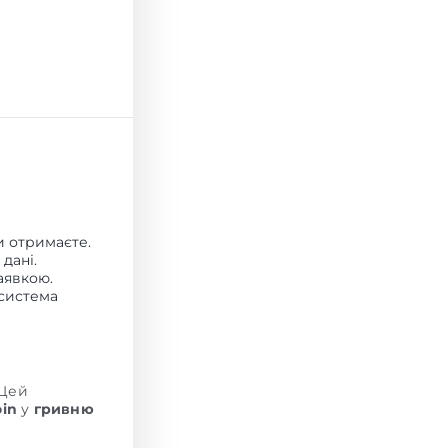
и отримаєте.
 дані.
заявкою.
 система
 Цей
oin
у
гривню