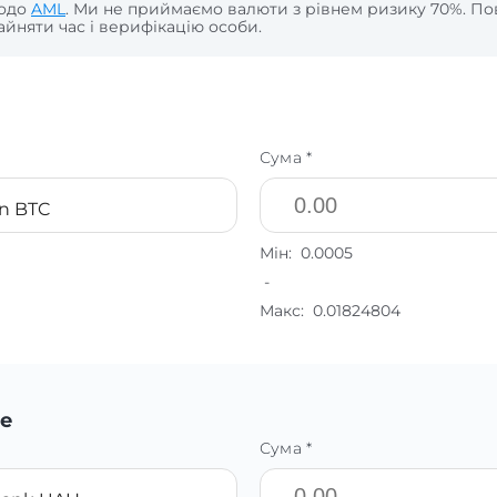
щодо
AML
. Ми не приймаємо валюти з рівнем ризику 70%. По
йняти час і верифікацію особи.
Сума *
in BTC
Мін:
0.0005
-
Макс:
0.01824804
е
Сума *