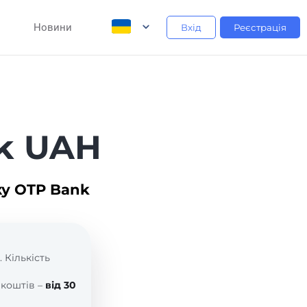
Новини
Вхід
Реєстрація
k UAH
ку OTP Bank
. Кількість
 коштів –
від 30