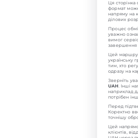
Ця сторінка
формат може
напряму на к
ділових розр
Процес обмін
уважно ознай
вимог сервіс
завершення 
Цей маршрут
українську 
тим, хто рег
одразу на ка
Зверніть ува
UAH
. Інші н
наприклад дл
потрібен ін
Перед підтв
Коректно вв
точнішу обр
Цей напрямо
клієнтів, ві
UAH через п