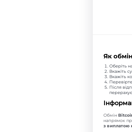
Як обмі
Оберіть н
Вкажіть с
Вкажіть к
Перевірте
Після від
перераху
Інформац
Обмін
Bitco
напрямок пр
з виплатою 