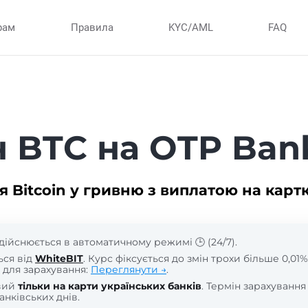
рам
Правила
KYC/AML
FAQ
н BTC на OTP Ban
я Bitcoin у гривню з виплатою на карт
дійснюється в автоматичному режимі 🕒 (24/7).
ься від
WhiteBIT
. Курс фіксується до змін трохи більше 0,01%
 для зарахування:
Переглянути →
.
вий
тільки на карти українських банків
. Термін зарахування
анківських днів.