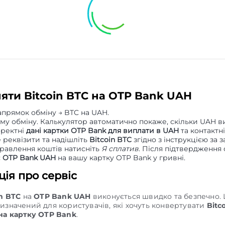
няти Bitcoin BTC на OTP Bank UAH
апрямок обміну → BTC на UAH.
уму обміну. Калькулятор автоматично покаже, скільки UAH в
оректні
дані картки OTP Bank для виплати в UAH
та контактні
 реквізити та надішліть
Bitcoin BTC
згідно з інструкцією за 
правлення коштів натисніть
Я сплатив
. Після підтвердження
є
OTP Bank UAH
на вашу картку OTP Bank у гривні.
ія про сервіс
in BTC
на
OTP Bank UAH
виконується швидко та безпечно.
изначений для користувачів, які хочуть конвертувати
Bitc
на картку OTP Bank
.