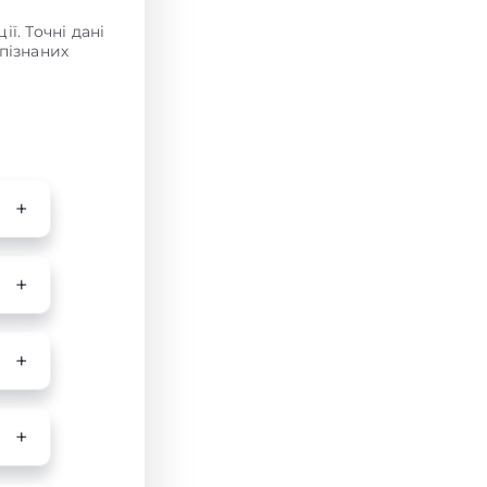
ї. Точні дані
пізнаних