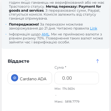
годин якщо гаманець не верифікований або не має
Трастового статусу.
Метод переказу: Payment for
goods and services
. З перерахованої суми, Paypal,
стягується комісія. Комісія залежить від статусу
гаманця отримувача.
Попереджаємо!
За переказом можливе
заморожування до 21 дня. Читаємо правила
Link
Інформація щодо
AML
. Ми не приймаємо валюти з
рівнем ризику 70%. Повернення таких валют може
зайняти час і верифікацію особи.
Віддаєте
Сума *
Cardano ADA
Мін:
174.5634
-
Макс:
5818.7779