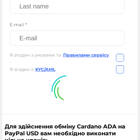
E-mail *
Я згоден з умовами та
Правилами сервісу
.
Я згоден з
KYC/AML
.
Для здійснення обміну Cardano ADA на
PayPal USD вам необхідно виконати