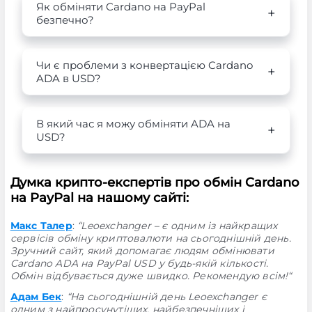
Як обміняти Cardano на PayPal
безпечно?
Чи є проблеми з конвертацією Cardano
ADA в USD?
В який час я можу обміняти ADA на
USD?
Думка крипто-експертів про обмін Cardano
на PayPal на нашому сайті:
Макс Талер
:
“Leoexchanger – є одним із найкращих
сервісів обміну криптовалюти на сьогоднішній день.
Зручний сайт, який допомагає людям обмінювати
Cardano ADA на PayPal USD у будь-якій кількості.
Обмін відбувається дуже швидко. Рекомендую всім!“
Адам Бек
:
“На сьогоднішній день Leoexchanger є
одним з найпросунутіших, найбезпечніших і