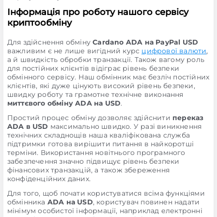
Інформація про роботу нашого сервісу
криптообміну
Для здійснення обміну
Cardano ADA на PayPal USD
важливим є не лише вигідний курс
цифрової валюти
,
а й швидкість обробки транзакції. Також вагому роль
для постійних клієнтів відіграє рівень безпеки
обмінного сервісу. Наш обмінник має безліч постійних
клієнтів, які дуже цінують високий рівень безпеки,
швидку роботу та грамотне технічне виконання
миттєвого обміну ADA на USD
.
Простий процес обміну дозволяє здійснити
переказ
ADA в USD
максимально швидко. У разі виникнення
технічних складнощів наша кваліфікована служба
підтримки готова вирішити питання в найкоротші
терміни. Використання новітнього програмного
забезпечення значно підвищує рівень безпеки
фінансових транзакцій, а також збереження
конфіденційних даних.
Для того, щоб почати користуватися всіма функціями
обмінника
ADA на USD
, користувач повинен надати
мінімум особистої інформації, наприклад електронні