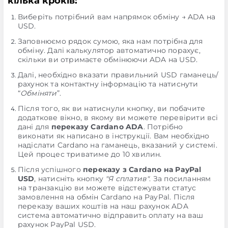
кілька кроків:
Виберіть потрібний вам напрямок обміну → ADA на
USD.
Заповнюємо рядок сумою, яка нам потрібна для
обміну. Далі калькулятор автоматично порахує,
скільки ви отримаєте обмінюючи ADA на USD.
Далі, необхідно вказати правильний USD гаманець/
рахунок та контактну інформацію та натиснути
“
Обміняти
”.
Після того, як ви натиснули кнопку, ви побачите
додаткове вікно, в якому ви можете перевірити всі
дані для
переказу Cardano ADA
. Потрібно
виконати як написано в інструкції. Вам необхідно
надіслати Cardano на гаманець, вказаний у системі.
Цей процес триватиме до 10 хвилин.
Після успішного
переказу з Cardano на PayPal
USD
, натисніть кнопку
"Я сплатив"
. За посиланням
на транзакцію ви можете відстежувати статус
замовлення на обмін Cardano на PayPal. Після
переказу ваших коштів на наш рахунок ADA
система автоматично відправить оплату на ваш
рахунок PayPal USD.