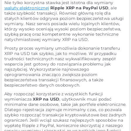
Nie tylko korzystna stawka jest istotna dla wymiany
waluty elektronicznej
Ripple XRP na PayPal USD
, ale
także szybkość transakcji. Również główną rolę dla
stałych klientów odgrywa poziom bezpieczeństwa usługi
wymiany. Nasz serwis posiada wielu lojalnych klientów,
którzy wysoko oceniają wysoki poziom bezpieczeństwa,
szybką pracę oraz kompetentne wykonanie techniczne
natychmiastowej wymiany XRP na USD.
Prosty proces wymiany umożliwia dokonanie transferu
XRP na USD tak szybko, jak to możliwe. W przypadku
trudności technicznych nasz wykwalifikowany zespół
wsparcia jest gotowy do rozwiązania problemu jak
najszybciej. Wykorzystanie najnowszego
oprogramowania znacząco zwiększa poziom
bezpieczeństwa transakcji finansowych, a także
bezpieczeństwo danych osobowych.
Aby rozpocząć korzystanie z wszystkich funkcji
wymieniacza
XRP na USD
, użytkownik musi podać
minimalne dane osobowe, takie jak portfele elektroniczne.
Dlatego rejestracja zajmuje minimalny czas, co pozwala
szybko rozpocząć transakcje kryptowalutowe bez żadnych
ograniczeń. Jeśli wciąż szukasz najlepszych sposobów na
wypłatę Ripple z PayPal, koniecznie skorzystaj z naszego
serwisu wymiany i skorzystaj ze wszystkich jego funkcji,