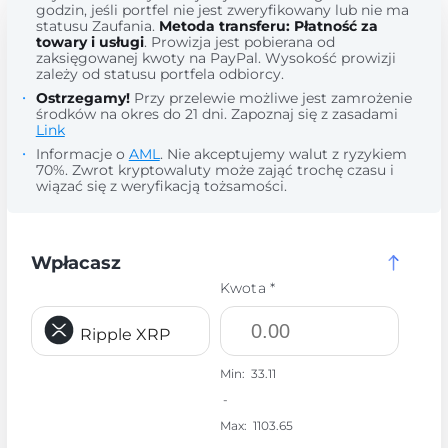
godzin, jeśli portfel nie jest zweryfikowany lub nie ma
statusu Zaufania.
Metoda transferu: Płatność za
towary i usługi
. Prowizja jest pobierana od
zaksięgowanej kwoty na PayPal. Wysokość prowizji
zależy od statusu portfela odbiorcy.
Ostrzegamy!
Przy przelewie możliwe jest zamrożenie
środków na okres do 21 dni. Zapoznaj się z zasadami
Link
Informacje o
AML
. Nie akceptujemy walut z ryzykiem
70%. Zwrot kryptowaluty może zająć trochę czasu i
wiązać się z weryfikacją tożsamości.
Wpłacasz
Kwota *
Ripple XRP
Min:
33.11
-
Max:
1103.65