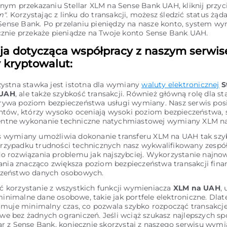
ym przekazaniu Stellar XLM na Sense Bank UAH, kliknij przyc
m"
. Korzystając z linku do transakcji, możesz śledzić status żą
 Sense Bank. Po przelaniu pieniędzy na nasze konto, system 
znie przekaże pieniądze na Twoje konto Sense Bank UAH.
ja dotycząca współpracy z naszym serwi
kryptowalut:
zystna stawka jest istotna dla wymiany
waluty elektronicznej
S
 UAH
, ale także szybkość transakcji. Również główną rolę dla st
rywa poziom bezpieczeństwa usługi wymiany. Nasz serwis pos
entów, którzy wysoko oceniają wysoki poziom bezpieczeństwa, 
ntne wykonanie techniczne natychmiastowej wymiany XLM n
s wymiany umożliwia dokonanie transferu XLM na UAH tak szyb
rzypadku trudności technicznych nasz wykwalifikowany zespó
do rozwiązania problemu jak najszybciej. Wykorzystanie najn
ia znacząco zwiększa poziom bezpieczeństwa transakcji fina
czeństwo danych osobowych.
ć korzystanie z wszystkich funkcji wymieniacza
XLM na UAH
,
inimalne dane osobowe, takie jak portfele elektroniczne. Dla
ajmuje minimalny czas, co pozwala szybko rozpocząć transakcj
we bez żadnych ograniczeń. Jeśli wciąż szukasz najlepszych s
ar z Sense Bank, koniecznie skorzystaj z naszego serwisu wymi