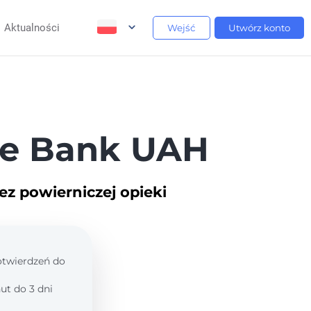
Aktualności
Wejść
Utwórz konto
se Bank UAH
ez powierniczej opieki
potwierdzeń do
ut do 3 dni