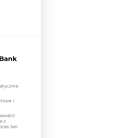
 Bank
atycznie
towe i
rawdzić
e z
oces ten