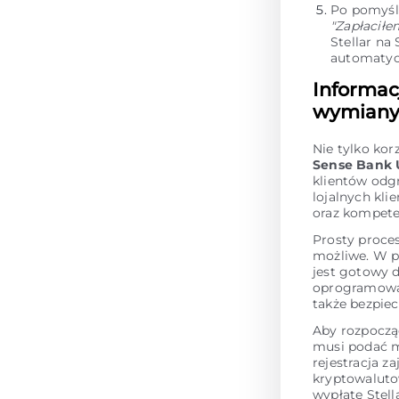
Po pomyśln
"Zapłaciłe
Stellar na
automatyc
Informac
wymiany 
Nie tylko kor
Sense Bank
klientów odg
lojalnych kli
oraz kompete
Prosty proce
możliwe. W p
jest gotowy 
oprogramowan
także bezpie
Aby rozpoczą
musi podać m
rejestracja z
kryptowaluto
wypłatę Stell