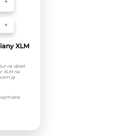
miany XLM
ut na dzień
ar XLM na
ecam ją
h wymiana