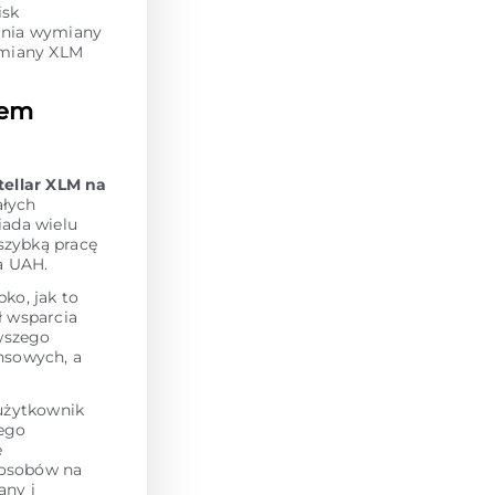
isk
dania wymiany
wymiany XLM
sem
tellar XLM na
ałych
iada wielu
szybką pracę
a UAH.
ko, jak to
ł wsparcia
owszego
nsowych, a
 użytkownik
tego
e
posobów na
any i