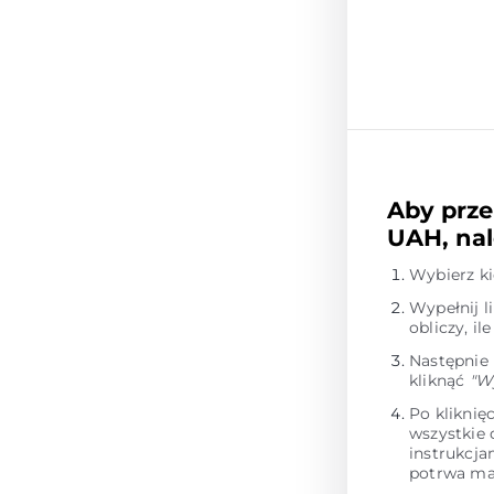
Aby prze
UAH, nal
Wybierz k
Wypełnij l
obliczy, i
Następnie
kliknąć
"W
Po kliknię
wszystkie
instrukcja
potrwa ma