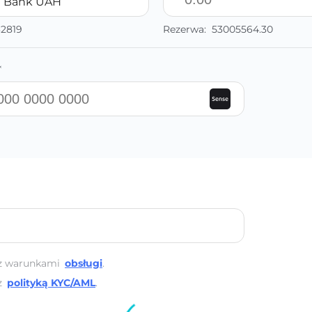
e Bank UAH
32819
Rezerwa:
53005564.30
*
z warunkami
obsługi
.
z
polityką KYC/AML
.