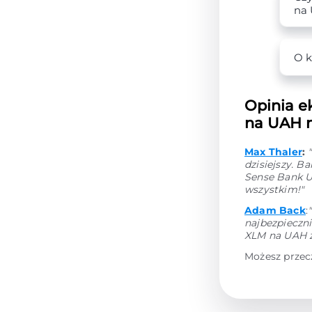
na
O k
Opinia e
na UAH n
Max Thaler
:
dzisiejszy. 
Sense Bank U
wszystkim!"
Adam Back
:
najbezpieczni
XLM na UAH z
Możesz przec