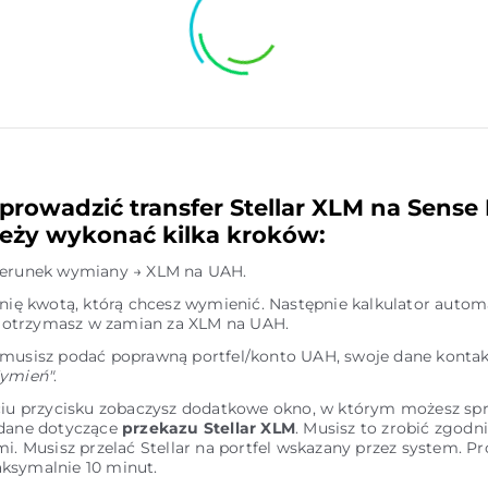
prowadzić transfer Stellar XLM na Sense
eży wykonać kilka kroków:
ierunek wymiany → XLM na UAH.
inię kwotą, którą chcesz wymienić. Następnie kalkulator autom
le otrzymasz w zamian za XLM na UAH.
 musisz podać poprawną portfel/konto UAH, swoje dane kontak
ymień"
.
ciu przycisku zobaczysz dodatkowe okno, w którym możesz sp
 dane dotyczące
przekazu Stellar XLM
. Musisz to zrobić zgodni
mi. Musisz przelać Stellar na portfel wskazany przez system. Pr
ksymalnie 10 minut.