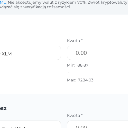
ML
. Nie akceptujemy walut z ryzykiem 70%. Zwrot kryptowaluty
wiązać się z weryfikacją tożsamości.
Kwota *
ar XLM
Min:
88.87
-
Max:
7284.03
esz
Kwota *