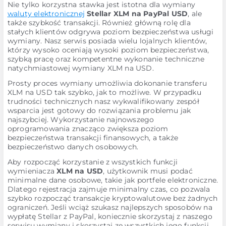
Nie tylko korzystna stawka jest istotna dla wymiany
waluty elektronicznej
Stellar XLM na PayPal USD
, ale
także szybkość transakcji. Również główną rolę dla
stałych klientów odgrywa poziom bezpieczeństwa usługi
wymiany. Nasz serwis posiada wielu lojalnych klientów,
którzy wysoko oceniają wysoki poziom bezpieczeństwa,
szybką pracę oraz kompetentne wykonanie techniczne
natychmiastowej wymiany XLM na USD.
Prosty proces wymiany umożliwia dokonanie transferu
XLM na USD tak szybko, jak to możliwe. W przypadku
trudności technicznych nasz wykwalifikowany zespół
wsparcia jest gotowy do rozwiązania problemu jak
najszybciej. Wykorzystanie najnowszego
oprogramowania znacząco zwiększa poziom
bezpieczeństwa transakcji finansowych, a także
bezpieczeństwo danych osobowych.
Aby rozpocząć korzystanie z wszystkich funkcji
wymieniacza
XLM na USD
, użytkownik musi podać
minimalne dane osobowe, takie jak portfele elektroniczne.
Dlatego rejestracja zajmuje minimalny czas, co pozwala
szybko rozpocząć transakcje kryptowalutowe bez żadnych
ograniczeń. Jeśli wciąż szukasz najlepszych sposobów na
wypłatę Stellar z PayPal, koniecznie skorzystaj z naszego
serwisu wymiany i skorzystaj ze wszystkich jego funkcji,