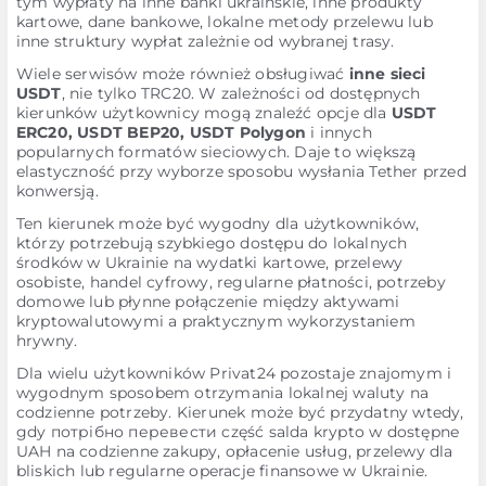
tym wypłaty na inne banki ukraińskie, inne produkty
kartowe, dane bankowe, lokalne metody przelewu lub
inne struktury wypłat zależnie od wybranej trasy.
Wiele serwisów może również obsługiwać
inne sieci
USDT
, nie tylko TRC20. W zależności od dostępnych
kierunków użytkownicy mogą znaleźć opcje dla
USDT
ERC20, USDT BEP20, USDT Polygon
i innych
popularnych formatów sieciowych. Daje to większą
elastyczność przy wyborze sposobu wysłania Tether przed
konwersją.
Ten kierunek może być wygodny dla użytkowników,
którzy potrzebują szybkiego dostępu do lokalnych
środków w Ukrainie na wydatki kartowe, przelewy
osobiste, handel cyfrowy, regularne płatności, potrzeby
domowe lub płynne połączenie między aktywami
kryptowalutowymi a praktycznym wykorzystaniem
hrywny.
Dla wielu użytkowników Privat24 pozostaje znajomym i
wygodnym sposobem otrzymania lokalnej waluty na
codzienne potrzeby. Kierunek może być przydatny wtedy,
gdy потрібно перевести część salda krypto w dostępne
UAH na codzienne zakupy, opłacenie usług, przelewy dla
bliskich lub regularne operacje finansowe w Ukrainie.