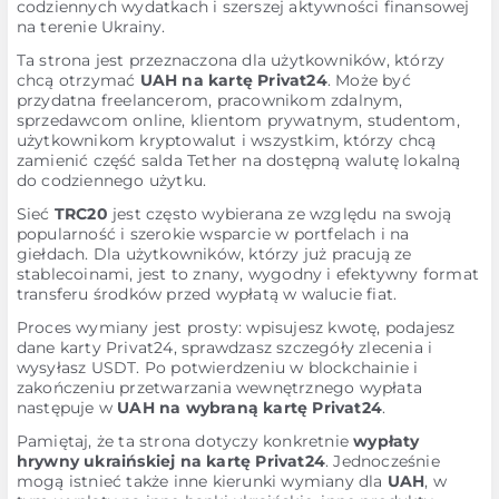
codziennych wydatkach i szerszej aktywności finansowej
na terenie Ukrainy.
Ta strona jest przeznaczona dla użytkowników, którzy
chcą otrzymać
UAH na kartę Privat24
. Może być
przydatna freelancerom, pracownikom zdalnym,
sprzedawcom online, klientom prywatnym, studentom,
użytkownikom kryptowalut i wszystkim, którzy chcą
zamienić część salda Tether na dostępną walutę lokalną
do codziennego użytku.
Sieć
TRC20
jest często wybierana ze względu na swoją
popularność i szerokie wsparcie w portfelach i na
giełdach. Dla użytkowników, którzy już pracują ze
stablecoinami, jest to znany, wygodny i efektywny format
transferu środków przed wypłatą w walucie fiat.
Proces wymiany jest prosty: wpisujesz kwotę, podajesz
dane karty Privat24, sprawdzasz szczegóły zlecenia i
wysyłasz USDT. Po potwierdzeniu w blockchainie i
zakończeniu przetwarzania wewnętrznego wypłata
następuje w
UAH na wybraną kartę Privat24
.
Pamiętaj, że ta strona dotyczy konkretnie
wypłaty
hrywny ukraińskiej na kartę Privat24
. Jednocześnie
mogą istnieć także inne kierunki wymiany dla
UAH
, w