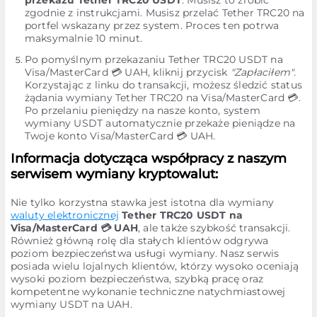
przekazu Tether TRC20 USDT
. Musisz to zrobić
zgodnie z instrukcjami. Musisz przelać Tether TRC20 na
portfel wskazany przez system. Proces ten potrwa
maksymalnie 10 minut.
Po pomyślnym przekazaniu Tether TRC20 USDT na
Visa/MasterCard 💳 UAH, kliknij przycisk
"Zapłaciłem"
.
Korzystając z linku do transakcji, możesz śledzić status
żądania wymiany Tether TRC20 na Visa/MasterCard 💳.
Po przelaniu pieniędzy na nasze konto, system
wymiany USDT automatycznie przekaże pieniądze na
Twoje konto Visa/MasterCard 💳 UAH.
Informacja dotycząca współpracy z naszym
serwisem wymiany kryptowalut:
Nie tylko korzystna stawka jest istotna dla wymiany
waluty elektronicznej
Tether TRC20 USDT na
Visa/MasterCard 💳 UAH
, ale także szybkość transakcji.
Również główną rolę dla stałych klientów odgrywa
poziom bezpieczeństwa usługi wymiany. Nasz serwis
posiada wielu lojalnych klientów, którzy wysoko oceniają
wysoki poziom bezpieczeństwa, szybką pracę oraz
kompetentne wykonanie techniczne natychmiastowej
wymiany USDT na UAH.