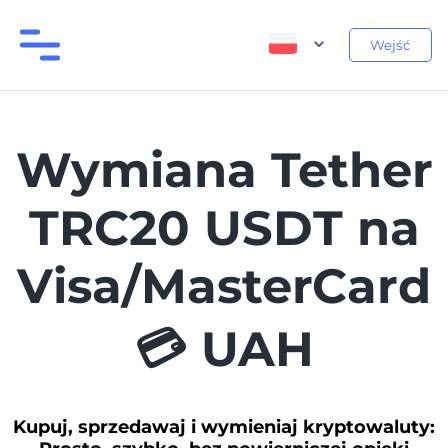
Wejść
Wymiana Tether
TRC20 USDT na
Visa/MasterCard
💳 UAH
Kupuj, sprzedawaj i wymieniaj kryptowaluty: