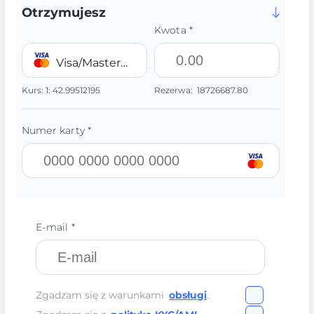
Otrzymujesz
Kwota *
Visa/MasterCard 💳 UAH
Kurs:
1:
42.99512195
Rezerwa:
18726687.80
Numer karty *
E-mail *
Zgadzam się z warunkami
obsługi
.