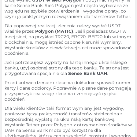
chcą wysłać
USDT w sieci Polygon
i otrzymać hrywny na
kartę Sense Bank. Sieć Polygon jest często wybierana ze
względu na szybkie potwierdzenia i wygodne opłaty, co
czyni ją praktycznym rozwiązaniem dla transferów Tether.
Dla poprawnej realizacji zlecenia należy wysłać USDT
właśnie przez
Polygon (MATIC)
. Jeśli posiadasz USDT w
innej sieci, na przykład TRC20, ERC20, BEP20 lub w innym
blockchainie, mogą istnieć osobne kierunki wymiany.
Wysłanie środków z niewłaściwej sieci może spowodować
opóźnienia.
Jeśli potrzebujesz wypłaty na kartę innego ukraińskiego
banku, użyj osobnej strony dla tego banku. Ta strona jest
przygotowana specjalnie dla
Sense Bank UAH
.
Przed potwierdzeniem zlecenia dokładnie sprawdź numer
karty i dane odbiorcy. Poprawnie wpisane dane pomagają
przyspieszyć realizację zlecenia i zmniejszyć ryzyko
opóźnień.
Dla wielu klientów taki format wymiany jest wygodny,
ponieważ łączy praktyczność transferów stablecoina z
bezpośrednią wypłatą na ukraińską kartę bankową.
Wysłanie Tether przez Polygon z otrzymaniem środków w
UAH na Sense Bank może być korzystne dla
użytkowników, którzy cenią szybkość, prostotę i wygodny