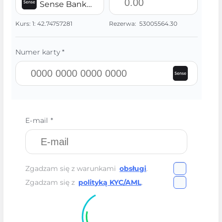
Sense Bank UAH
Kurs:
1:
42.74757281
Rezerwa:
53005564.30
Numer karty *
E-mail *
Zgadzam się z warunkami
obsługi
.
Zgadzam się z
polityką KYC/AML
.