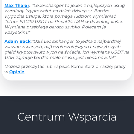
Max Thaler
:
"Leoexchanger to jeden z najlepszych usług
wymiany kryptowalut na dzień dzisiejszy. Bardzo
wygodna usługa, która pomaga ludziom wymieniać
Tether ERC20 USDT na Privat24 UAH w dowolnej ilości.
Wymiana przebiega bardzo szybko. Polecam ją
wszystkim!"
Adam Back
:
"Dziś Leoexchanger to jedna z najbardziej
zaawansowanych, najbezpieczniejszych i najszybszych
giełd kryptowalutowych na świecie. Ich wymiana USDT na
UAH zajmuje bardzo mało czasu, jest niesamowita!"
Możesz przeczytać lub napisać komentarz o naszej pracy
w
Opinie
.
Centrum Wsparcia