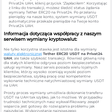
Privat24 UAH, kliknij przycisk
"Zapłaciłem"
. Korzystając
z linku do transakcji, możesz śledzić status żądania
wymiany Tether ERC20 na Privat24. Po przelaniu
pieniędzy na nasze konto, system wymiany USDT
automatycznie przekaże pieniądze na Twoje konto
Privat24 UAH.
Informacja dotycząca współpracy z naszym
serwisem wymiany kryptowalut:
Nie tylko korzystna stawka jest istotna dla wymiany
waluty elektronicznej
Tether ERC20 USDT na Privat24
UAH
, ale także szybkość transakcji. Również główną rolę
dla stałych klientów odgrywa poziom bezpieczeństwa
usługi wymiany. Nasz serwis posiada wielu lojalnych
klientów, którzy wysoko oceniają wysoki poziom
bezpieczeństwa, szybką pracę oraz kompetentne
wykonanie techniczne natychmiastowej wymiany USDT
na UAH.
Prosty proces wymiany umożliwia dokonanie transferu
USDT na UAH tak szybko, jak to możliwe. W przypadku
trudności technicznych nasz wykwalifikowany zespół
wsparcia jest gotowy do rozwiązania problemu jak
najszybciej. Wykorzystanie najnowszego