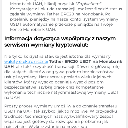
Monobank UAH, kliknij przycisk
"Zapłaciłem"
.
Korzystając z linku do transakcji, możesz śledzić status
żądania wymiany Tether ERC20 na Monobank. Po
przelaniu pieniędzy na nasze konto, system wymiany
USDT automatycznie przekaże pieniądze na Twoje
konto Monobank UAH.
Informacja dotycząca współpracy z naszym
serwisem wymiany kryptowalut:
Nie tylko korzystna stawka jest istotna dla wymiany
waluty elektronicznej
Tether ERC20 USDT na Monobank
UAH
, ale także szybkość transakcji. Również główną rolę
dla stałych klientów odgrywa poziom bezpieczeństwa
usługi wymiany. Nasz serwis posiada wielu lojalnych
klientów, którzy wysoko oceniają wysoki poziom
bezpieczeństwa, szybką pracę oraz kompetentne
wykonanie techniczne natychmiastowej wymiany USDT
na UAH.
Prosty proces wymiany umożliwia dokonanie transferu
USDT na UAH tak szybko, jak to możliwe. W przypadku
trudności technicznych nasz wykwalifikowany zespół
wsparcia jest gotowy do rozwiązania problemu jak
najszybciej. Wykorzystanie najnowszego