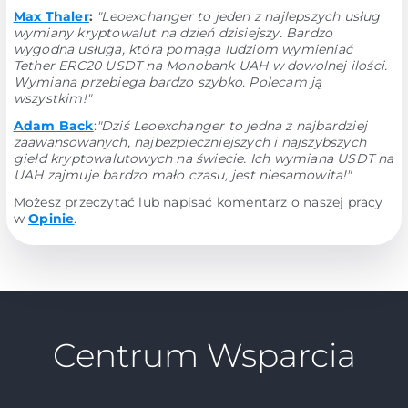
Max Thaler
:
"Leoexchanger to jeden z najlepszych usług
wymiany kryptowalut na dzień dzisiejszy. Bardzo
wygodna usługa, która pomaga ludziom wymieniać
Tether ERC20 USDT na Monobank UAH w dowolnej ilości.
Wymiana przebiega bardzo szybko. Polecam ją
wszystkim!"
Adam Back
:
"Dziś Leoexchanger to jedna z najbardziej
zaawansowanych, najbezpieczniejszych i najszybszych
giełd kryptowalutowych na świecie. Ich wymiana USDT na
UAH zajmuje bardzo mało czasu, jest niesamowita!"
Możesz przeczytać lub napisać komentarz o naszej pracy
w
Opinie
.
Centrum Wsparcia