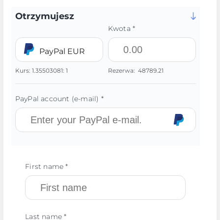
Otrzymujesz
Kwota *
PayPal EUR
Kurs:
1.35503081:
1
Rezerwa:
48789.21
PayPal account (e-mail) *
First name *
Last name *