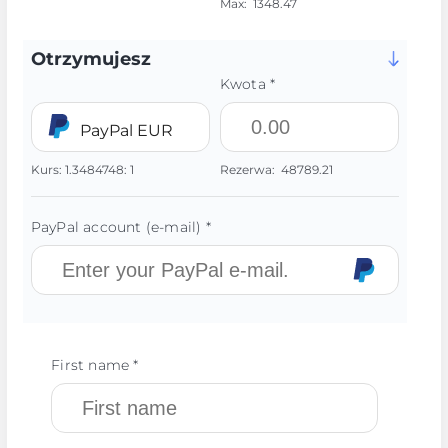
Max:
1348.47
Otrzymujesz
Kwota *
PayPal EUR
Kurs:
1.3484748:
1
Rezerwa:
48789.21
PayPal account (e-mail) *
First name *