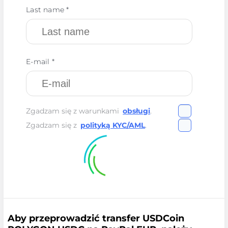
Last name *
E-mail *
Zgadzam się z warunkami
obsługi
.
Zgadzam się z
polityką KYC/AML
.
Aby przeprowadzić transfer USDCoin