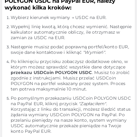
POLYGON USDC na PayPal EUR, należy
wykonać kilka kroków:
Wybierz kierunek wymiany → USDC na EUR.
Wypełnij linię kwotą, którą chcesz wymienić. Następnie
kalkulator automatycznie obliczy, ile otrzymasz w
zamian za USDC na EUR.
Następnie musisz podać poprawną portfel/konto EUR,
swoje dane kontaktowe i kliknąć
"Wymień"
.
Po kliknięciu przycisku zobaczysz dodatkowe okno, w
którym możesz sprawdzić wszystkie dane dotyczące
przekazu USDCoin POLYGON USDC
. Musisz to zrobić
zgodnie z instrukcjami. Musisz przelać USDCoin
POLYGON na portfel wskazany przez system. Proces
ten potrwa maksymalnie 10 minut.
Po pomyślnym przekazaniu USDCoin POLYGON USDC
na PayPal EUR, kliknij przycisk
"Zapłaciłem"
.
Korzystając z linku do transakcji, możesz śledzić status
żądania wymiany USDCoin POLYGON na PayPal. Po
przelaniu pieniędzy na nasze konto, system wymiany
USDC automatycznie przekaże pieniądze na Twoje
konto PayPal EUR.