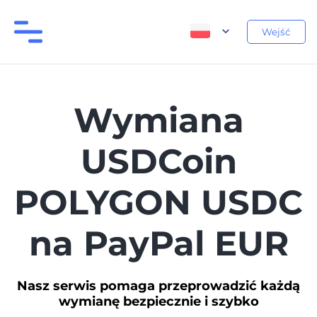
Wejść
Wymiana
USDCoin
POLYGON USDC
na PayPal EUR
Nasz serwis pomaga przeprowadzić każdą
wymianę bezpiecznie i szybko